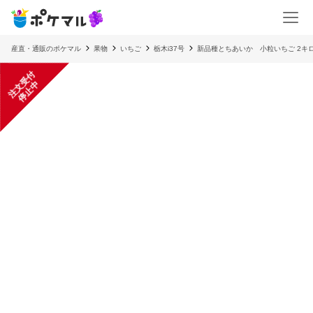
産直・通販のポケマル
果物
いちご
栃木i37号
新品種とちあいか 小粒いちご 2キ
注
文
受
付
停
止
中