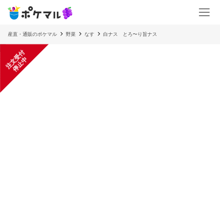
産直・通販のポケマル
野菜
なす
白ナス とろ〜り旨ナス
注
文
受
付
停
止
中