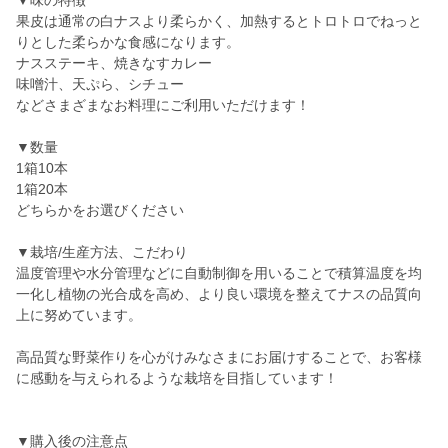
▼味の特徴
果皮は通常の白ナスより柔らかく、加熱するとトロトロでねっと
りとした柔らかな食感になります。
ナスステーキ、焼きなすカレー
味噌汁、天ぷら、シチュー
などさまざまなお料理にご利用いただけます！
▼数量
1箱10本
1箱20本
どちらかをお選びください
▼栽培/生産方法、こだわり
温度管理や水分管理などに自動制御を用いることで積算温度を均
一化し植物の光合成を高め、より良い環境を整えてナスの品質向
上に努めています。
高品質な野菜作りを心がけみなさまにお届けすることで、お客様
に感動を与えられるような栽培を目指しています！
▼購入後の注意点