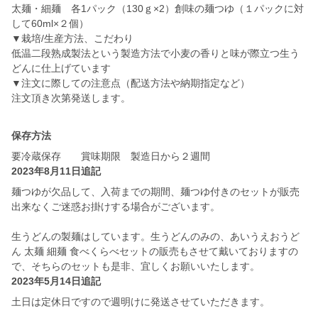
太麺・細麺 各1パック（130ｇ×2）創味の麺つゆ（１パックに対
して60ml×２個）
▼栽培/生産方法、こだわり
低温二段熟成製法という製造方法で小麦の香りと味が際立つ生う
どんに仕上げています
▼注文に際しての注意点（配送方法や納期指定など）
注文頂き次第発送します。
保存方法
要冷蔵保存 賞味期限 製造日から２週間
2023年8月11日追記
麺つゆが欠品して、入荷までの期間、麺つゆ付きのセットが販売
出来なくご迷惑お掛けする場合がございます。
生うどんの製麺はしています。生うどんのみの、あいうえおうど
ん 太麺 細麺 食べくらべセットの販売もさせて戴いておりますの
で、そちらのセットも是非、宜しくお願いいたします。
2023年5月14日追記
土日は定休日ですので週明けに発送させていただきます。