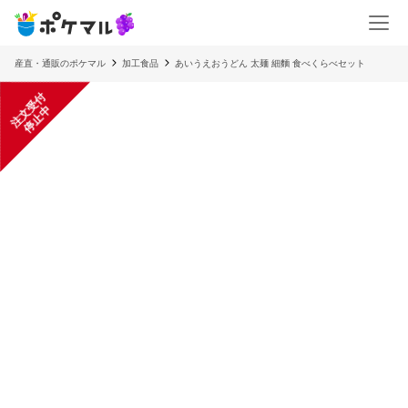
産直・通販のポケマル
加工食品
あいうえおうどん 太麺 細麵 食べくらべセット
注
文
受
付
停
止
中