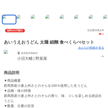
注文受付停止中
送料300円割引
61
あいうえおうどん 太麺 細麵 食べくらべセット
みんなの投稿を見る
群馬県伊勢崎市
小沼大輔 | 野菜屋
商品説明
▼商品概要
群馬県産小麦上州さとのそらを100％使用した生うどん
▼品種・味の特徴
群馬県産小麦上州さとのそらの香り、味、コシを楽しめる絶品生
うどん
▼数量、分量の目安