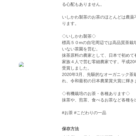
る心配もありません。
いしかわ製茶のお茶のほとんどは農薬
ります。
◇いしかわ製茶◇
標高５０mの自宅周辺では高品質茶栽
いない茶園を営む。
抹茶原料の農家として、日本で初めて有
家族４人で営む零細農家です。平成2
受賞しました。
2020年3月、先駆的なオーガニック
れ、令和最初の日本農業賞大賞に輝き
◇有機栽培のお茶・各種あります◇
抹茶や、煎茶、食べるお茶など各種を
#お茶 #こだわりの一品
保存方法