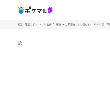
産直・通販のポケマル
お茶
緑茶
ご希望セット出品します♪2026年産「