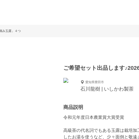
手摘み玉露」４つ
ご希望セット出品します♪20
愛知県豊田市
石川龍樹 | いしかわ製茶
商品説明
令和元年度日本農業賞大賞受賞
高級茶の代名詞でもある玉露は栽培加
したお湯を使うなど、少々面倒と敬遠