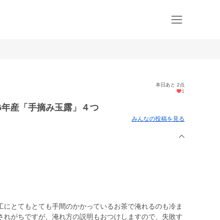
本日あと 2点
1
26年産「手摘み玉露」４つ
みんなの投稿を見る
工にとてもとても手間のかかっているお茶で淹れるのも冷ま
されがちですが、淹れ方の説明もおつけしますので、失敗す