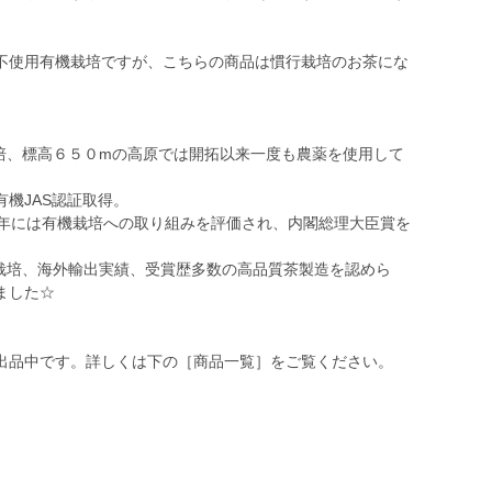
不使用有機栽培ですが、こちらの商品は慣行栽培のお茶にな
培、標高６５０mの高原では開拓以来一度も農薬を使用して
機JAS認証取得。
0年には有機栽培への取り組みを評価され、内閣総理大臣賞を
茶栽培、海外輸出実績、受賞歴多数の高品質茶製造を認めら
ました☆
出品中です。詳しくは下の［商品一覧］をご覧ください。