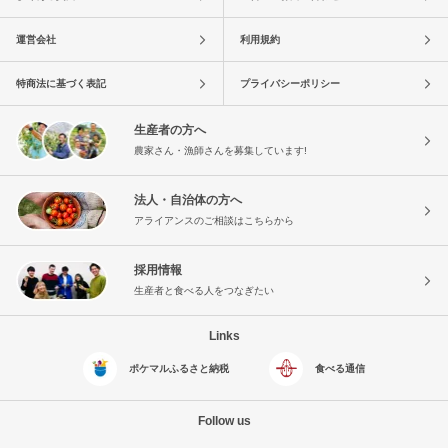
運営会社
利用規約
特商法に基づく表記
プライバシーポリシー
生産者の方へ
農家さん・漁師さんを募集しています!
法人・自治体の方へ
アライアンスのご相談はこちらから
採用情報
生産者と食べる人をつなぎたい
Links
ポケマルふるさと納税
食べる通信
Follow us