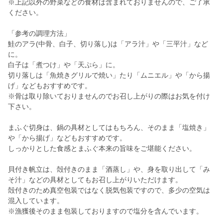
※上記以外の野菜などの食材は含まれておりませんので、ご了承
ください。
「参考の調理方法」
鮭のアラ(中骨、白子、切り落し)は「アラ汁」や「三平汁」など
に。
白子は「煮つけ」や「天ぷら」に。
切り落しは「魚焼きグリルで焼い」たり「ムニエル」や「から揚
げ」などもおすすめです。
※骨は取り除いておりませんのでお召し上がりの際はお気を付け
下さい。
まふぐ切身は、鍋の具材としてはもちろん、そのまま「塩焼き」
や「から揚げ」などもおすすめです。
しっかりとした食感とまふぐ本来の旨味をご堪能ください。
貝付き帆立は、殻付きのまま「酒蒸し」や、身を取り出して「み
そ汁」などの具材としてもお召し上がりいただけます。
殻付きのため真空包装ではなく脱気包装ですので、多少の空気は
混入しています。
※漁獲後そのまま包装しておりますので塩分を含んでいます。