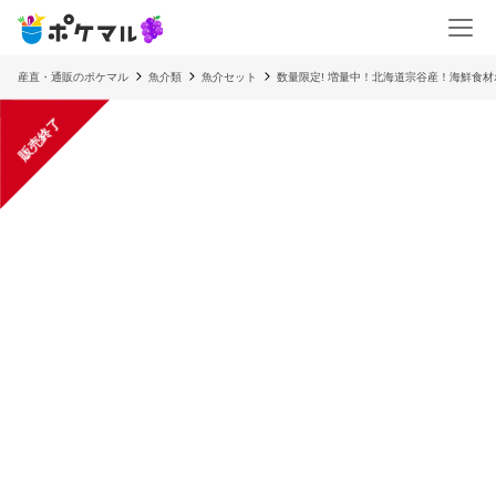
産直・通販のポケマル
魚介類
魚介セット
数量限定! 増量中！北海道宗谷産！海鮮食
販売終了