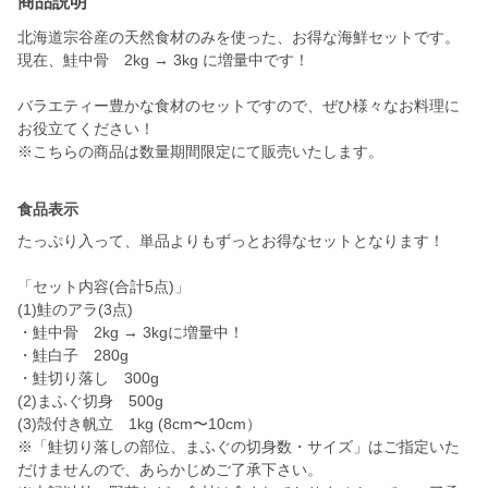
商品説明
北海道宗谷産の天然食材のみを使った、お得な海鮮セットです。
現在、鮭中骨 2kg → 3kg に増量中です！
バラエティー豊かな食材のセットですので、ぜひ様々なお料理に
お役立てください！
※こちらの商品は数量期間限定にて販売いたします。
食品表示
たっぷり入って、単品よりもずっとお得なセットとなります！
「セット内容(合計5点)」
(1)鮭のアラ(3点)
・鮭中骨 2kg → 3kgに増量中！
・鮭白子 280g
・鮭切り落し 300g
(2)まふぐ切身 500g
(3)殻付き帆立 1kg (8cm〜10cm）
※「鮭切り落しの部位、まふぐの切身数・サイズ」はご指定いた
だけませんので、あらかじめご了承下さい。