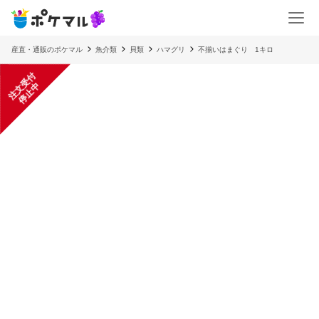
産直・通販のポケマル
魚介類
貝類
ハマグリ
不揃いはまぐり 1キロ
注
文
受
付
停
止
中