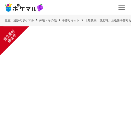
産直・通販のポケマル
体験・その他
手作りキット
【無農薬・無肥料】豆板醤手作り
注
文
受
付
停
止
中