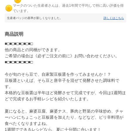
マークのついた生産者さんは、過去1年間で平均して特に高い評価を得
ています。
生産者バッジの基準が新しくなりました。
詳しくはこちら
商品説明
■□■□■□■□■□■□
他の商品との同梱ができます。
ご希望の場合は《必ずご注文の前に》お問い合わせください。
■□■□■□■□■□■□
今が旬のそら豆で、自家製豆板醤を作ってみませんか！？
豆板醤といえば、そら豆と唐辛子を混ぜて発酵させた調味料で
す。
本格的な豆板醤は半年ほど発酵させて完成ですが、今回は1週間ほ
どで完成するお手軽レシピを紹介いたします。
夏になると、麻婆豆腐、麻婆ナス、豚肉と野菜の辛味炒め、チャ
ーハンにちょこっと豆板醤を加えたり、などなど、ピリ辛料理が
食べたくなりますよね。
1週間でできるレシピなら、夏に十分間に合います！