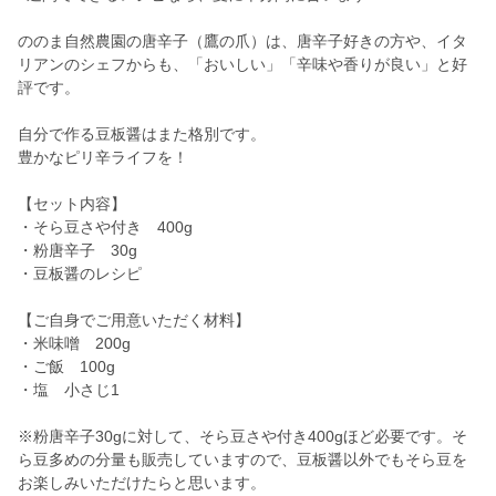
ののま自然農園の唐辛子（鷹の爪）は、唐辛子好きの方や、イタ
リアンのシェフからも、「おいしい」「辛味や香りが良い」と好
評です。
自分で作る豆板醤はまた格別です。
豊かなピリ辛ライフを！
【セット内容】
・そら豆さや付き 400g
・粉唐辛子 30g
・豆板醤のレシピ
【ご自身でご用意いただく材料】
・米味噌 200g
・ご飯 100g
・塩 小さじ1
※粉唐辛子30gに対して、そら豆さや付き400gほど必要です。そ
ら豆多めの分量も販売していますので、豆板醤以外でもそら豆を
お楽しみいただけたらと思います。