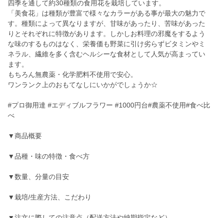
四季を通して約30種類の食用花を栽培しています。
「美食花」は種類が豊富で様々なカラーがある事が最大の魅力で
す。種類によって異なりますが、甘味があったり、苦味があった
りとそれぞれに特徴があります。しかしお料理の邪魔をするよう
な味のするものはなく、栄養価も野菜に引け劣らずビタミンやミ
ネラル、繊維を多く含むヘルシーな食材として人気が高まってい
ます。
もちろん無農薬・化学肥料不使用で安心。
ワンランク上のおもてなしにいかがでしょうか☆
#プロ御用達 #エディブルフラワー #1000円台#農薬不使用#食べ比
べ
▼商品概要
▼品種・味の特徴・食べ方
▼数量、分量の目安
▼栽培/生産方法、こだわり
▼注文に際しての注意点（配送方法や納期指定など）