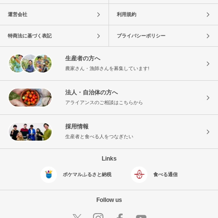
運営会社
利用規約
特商法に基づく表記
プライバシーポリシー
生産者の方へ
農家さん・漁師さんを募集しています!
法人・自治体の方へ
アライアンスのご相談はこちらから
採用情報
生産者と食べる人をつなぎたい
Links
ポケマルふるさと納税
食べる通信
Follow us