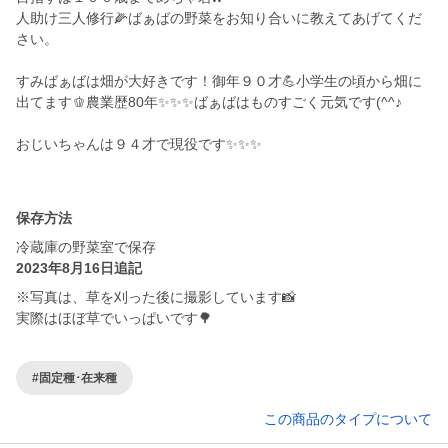
人助け三人修行🌽ばぁばの野菜をお知り合いに教えてあげてくだ
さい。
すみばぁばは畑が大好きです！御年９０才💪小学生の頃から畑に
出てます🫑農業歴80年✨✨✨ばぁばはものすごく元気です(^^♪
おじいちゃんは９４才で現役です✨✨✨
保存方法
冷蔵庫の野菜室で保存
2023年8月16日追記
※写真は、草を刈った後に撮影しています📸
実際はほぼ草でいっぱいです🌳
#固定種･在来種
この商品のタイプについて