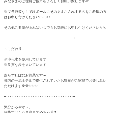
みなさまのご理解ご協力をよろしくお願い致します🌈
※プラ包装なしで段ボールにそのままお入れするのをご希望の方
はお申し付けください(^-^)♪♪
その他ご要望があればいつでもお気軽にお申し付けください🍡🍡
+‥‥‥‥‥‥‥‥‥‥‥‥‥‥‥‥‥‥‥+
～こだわり～
※浄化水を使用しています
※良質な炭をまいています
腐らずしぼむお野菜です🥕
都内の一流ホテルで提供されていたお野菜がご家庭でお楽しみい
ただけます💎💎✨✨✨
+‥‥‥‥‥‥‥‥‥‥‥‥‥‥‥‥‥‥‥+
気分かろやか～。
目指すは１００歳までめちゃ若❗❗