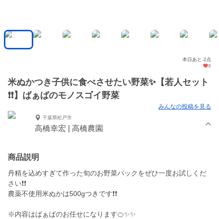
本日あと 2点
6
米ぬかつき子供に食べさせたい野菜✨【若人セット
❗❗】ばぁばのモノスゴイ野菜
みんなの投稿を見る
千葉県松戸市
高橋幸宏 | 高橋農園
商品説明
丹精を込めすぎて作った旬のお野菜パックをぜひ一度お試しくだ
さい❗❗
農薬不使用米ぬかは500gつきです❗❗
※内容はばぁばのお任せになります🍊✨✨