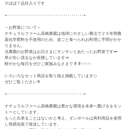
※ほぼ７品目入りです
+‥‥‥‥‥‥‥‥‥‥‥‥‥‥‥‥‥‥‥+
～お野菜について～
ナチュラルファーム高橋農園は地球にやさしい農法で２５年間農
薬化学肥料を不使用のため、皮ごと食べられお料理に手間がかか
りません。
当農園のお野菜はお日さまにサンサンとあたったお野菜です🫛
草が生い茂るなか収穫しています🥕
軽やかな毎日をぜひご家族みなさまで👵👵✨✨✨
いろいろなセット商品を取り揃え掲載しています🍊
ぜひご覧ください🥦
+‥‥‥‥‥‥‥‥‥‥‥‥‥‥‥‥‥‥‥+
ナチュラルファーム高橋農園は豊かな環境を未来へ繋げるをモッ
トーとしています。
もっと出来ることはないかと考え、ダンボールは再利用品を使用
し簡易包装で発送しています。