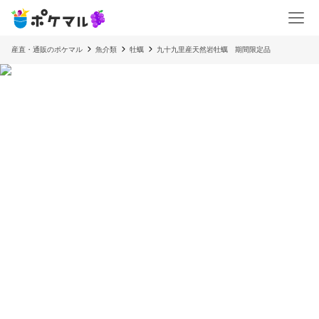
産直・通販のポケマル
魚介類
牡蠣
九十九里産天然岩牡蠣 期間限定品