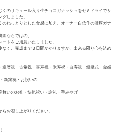
じくのリキュール入り生チョコガナッシュをセミドライでサ
ングしました。
くのねっとりとした食感に加え、オーナー自信作の濃厚ガナ
農園ならではの、
レートをご用意いたしました。
少なく、完成まで３日間かかりますが、出来る限り心を込め
・還暦祝・古希祝・喜寿祝・米寿祝・白寿祝・銀婚式・金婚
祝・新築祝・お祝いの
見舞いのお礼・快気祝い・謝礼・手みやげ
からお召し上がりください。
り）