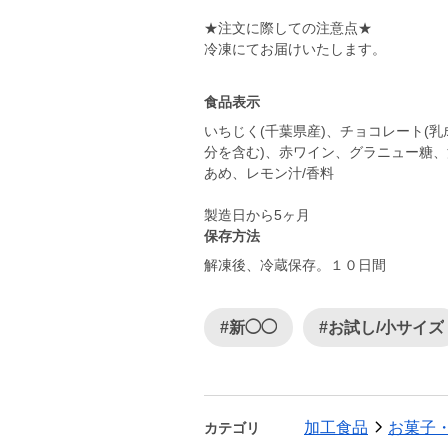
★注文に際しての注意点★
冷凍にてお届けいたします。
食品表示
いちじく(千葉県産)、チョコレート(乳
分を含む)、⾚ワイン、グラニュー糖
あめ、レモン汁/⾹料
製造日から5ヶ月
保存方法
解凍後、冷蔵保存。１０日間
#新◯◯
#お試し/小サイズ
加工食品
お菓子
カテゴリ