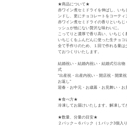
★商品について★
赤ワイン煮セミドライを伸ばし、いち
ンドし、更にチョコレートをコーティ
赤ワイン煮セミドライの香りといちじ
ッシュが他にない贅沢な味わいに。
こってりと濃厚で香り高い、いちじく
いちじくをふんだんに使った生チョコ
全て手作りのため、１回で作れる量は
ておつくりいたします。
結婚祝い・結婚内祝い・結婚式引出物
式
"出産祝・出産内祝い・開店祝・開業
お返し"
迎春・お中元・お歳暮・お見舞い・お
★食べ方★
冷凍してお届けいたします。解凍して
★数量、分量の目安★
２パック～６パック（１パック3個入