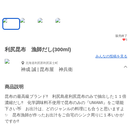
販売終了
5
利尻昆布 漁師だし(300ml)
みんなの投稿を見る
北海道利尻郡利尻富士町
神成 誠 | 昆布屋 神兵衛
商品説明
昆布の最高級ブランド‼ 利尻島産利尻昆布のみで抽出した１１倍
濃縮だし‼ 化学調味料不使用で昆布のみの『UMAMI』をご堪能
下さい👋 お出汁は、どのジャンルの料理にも合うと思いますよ
✨ 昆布漁師が作ったお出汁をご自宅のシンク周りに１本いかが
ですか‼