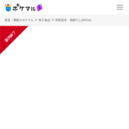
産直・通販のポケマル
加工食品
利尻昆布 漁師だし(300ml)
販売終了