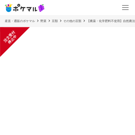
産直・通販のポケマル
野菜
豆類
その他の豆類
【農薬・化学肥料不使用】自然農法
注
文
受
付
停
止
中