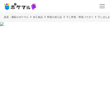
産直・通販のポケマル
加工食品
野菜の加工品
干し野菜・野菜パウダー
干しぜん