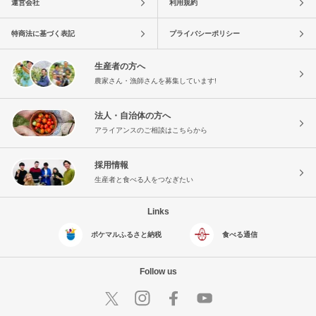
運営会社
利用規約
特商法に基づく表記
プライバシーポリシー
生産者の方へ
農家さん・漁師さんを募集しています!
法人・自治体の方へ
アライアンスのご相談はこちらから
採用情報
生産者と食べる人をつなぎたい
Links
ポケマルふるさと納税
食べる通信
Follow us