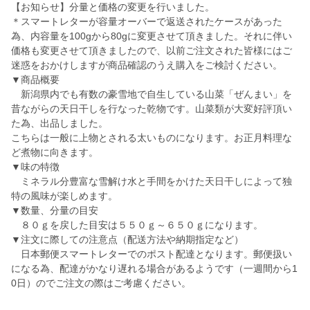
【お知らせ】分量と価格の変更を行いました。
＊スマートレターが容量オーバーで返送されたケースがあった
為、内容量を100gから80gに変更させて頂きました。それに伴い
価格も変更させて頂きましたので、以前ご注文された皆様にはご
迷惑をおかけしますが商品確認のうえ購入をご検討ください。
▼商品概要
新潟県内でも有数の豪雪地で自生している山菜「ぜんまい」を
昔ながらの天日干しを行なった乾物です。山菜類が大変好評頂い
た為、出品しました。
こちらは一般に上物とされる太いものになります。お正月料理な
ど煮物に向きます。
▼味の特徴
ミネラル分豊富な雪解け水と手間をかけた天日干しによって独
特の風味が楽しめます。
▼数量、分量の目安
８０ｇを戻した目安は５５０ｇ～６５０ｇになります。
▼注文に際しての注意点（配送方法や納期指定など）
日本郵便スマートレターでのポスト配達となります。郵便扱い
になる為、配達がかなり遅れる場合があるようです（一週間から1
0日）のでご注文の際はご考慮ください。