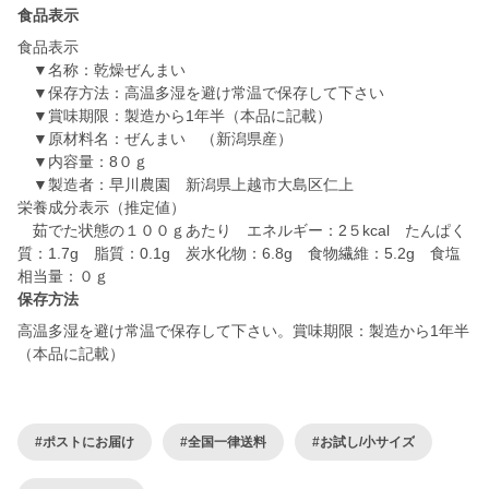
食品表示
食品表示
▼名称：乾燥ぜんまい
▼保存方法：高温多湿を避け常温で保存して下さい
▼賞味期限：製造から1年半（本品に記載）
▼原材料名：ぜんまい （新潟県産）
▼内容量：8０ｇ
▼製造者：早川農園 新潟県上越市大島区仁上
栄養成分表示（推定値）
茹でた状態の１００ｇあたり エネルギー：2５kcal たんぱく
質：1.7g 脂質：0.1g 炭水化物：6.8g 食物繊維：5.2g 食塩
保存方法
高温多湿を避け常温で保存して下さい。賞味期限：製造から1年半
（本品に記載）
#ポストにお届け
#全国一律送料
#お試し/小サイズ