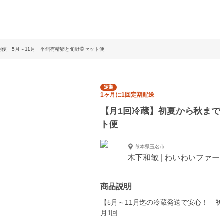
期便 5月～11月 平飼有精卵と旬野菜セット便
定期
1ヶ月に1回定期配送
【月1回冷蔵】初夏から秋まで
ト便
熊本県玉名市
木下和敏 | わいわいファ
商品説明
【5月～11月迄の冷蔵発送で安心！ 
月1回