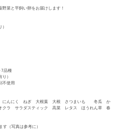
薬野菜と平飼い卵をお届けします！
り）
～7品種
有り）
剤不使用
 にんにく ねぎ 大根葉 大根 さつまいも 冬瓜 か
オクラ サラダスティック 高菜 レタス ほうれん草 春
します（写真は参考に）