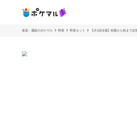
産直・通販のポケマル
野菜
野菜セット
【月1回冷蔵】初夏から秋まで定