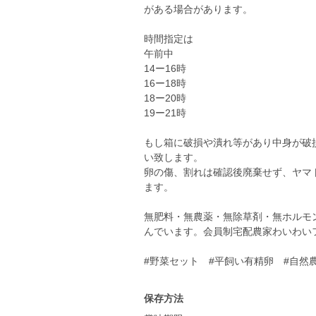
がある場合があります。
時間指定は
午前中
14ー16時
16ー18時
18ー20時
19ー21時
もし箱に破損や潰れ等があり中身が破
い致します。
卵の傷、割れは確認後廃棄せず、ヤマ
ます。
無肥料・無農薬・無除草剤・無ホルモ
んでいます。会員制宅配農家わいわ
#野菜セット #平飼い有精卵 #自然
保存方法