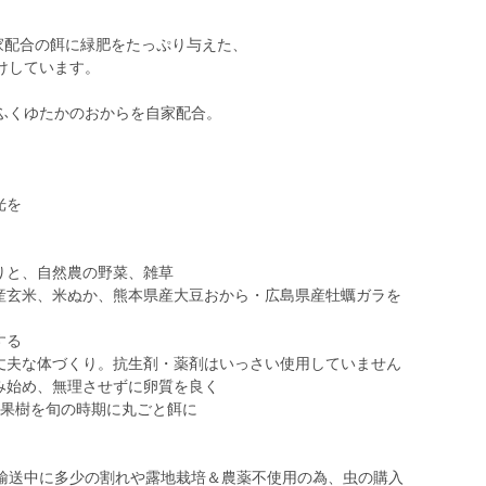
家配合の餌に緑肥をたっぷり与えた、
けしています。
ふくゆたかのおからを自家配合。
。
光を
りと、自然農の野菜、雑草
蘇産玄米、米ぬか、熊本県産大豆おから・広島県産牡蠣ガラを
する
・丈夫な体づくり。抗生剤・薬剤はいっさい使用していません
み始め、無理させずに卵質を良く
、果樹を旬の時期に丸ごと餌に
輸送中に多少の割れや露地栽培＆農薬不使用の為、虫の購入