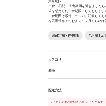
賞味期限
生食15日間、生食期間を過ぎましたら
場を想定した生食期限にしております)
生食期間は添付チラシ内に記載してあ
冷蔵庫保存でおおよそ１ヶ月くらいは
#固定種･在来種
#お試し/
カテゴリ
産地
配送方法
※こちらの商品は配送に3日以上かかるエ