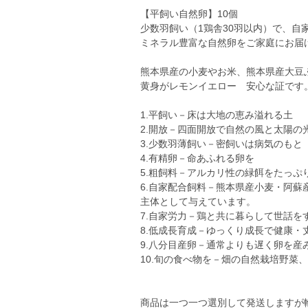
【平飼い自然卵】10個
少数羽飼い（1鶏舎30羽以内）で、自
ミネラル豊富な自然卵をご家庭にお届
熊本県産の小麦やお米、熊本県産大豆
黄身がレモンイエロー 安心な証です
1.平飼い－床は大地の恵み溢れる土
2.開放－四面開放で自然の風と太陽の
3.少数羽薄飼い－密飼いは病気のもと
4.有精卵－命あふれる卵を
5.粗飼料－アルカリ性の緑餌をたっぷ
6.自家配合飼料－熊本県産小麦・阿
主体として与えています。
7.自家労力－鶏と共に暮らして世話を
8.低成長育成－ゆっくり成長で健康
9.八分目産卵－通常よりも遅く卵を産
10.旬の食べ物を－畑の自然栽培野菜
商品は一つ一つ選別して発送しますが