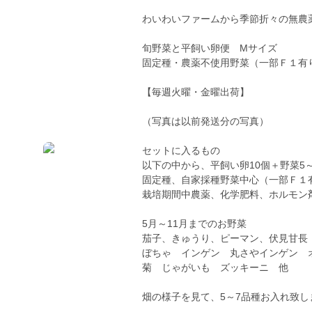
わいわいファームから季節折々の無農
旬野菜と平飼い卵便 Mサイズ
固定種・農薬不使用野菜（一部Ｆ１有
【毎週火曜・金曜出荷】
（写真は以前発送分の写真）
セットに入るもの
以下の中から、平飼い卵10個＋野菜5
固定種、自家採種野菜中心（一部Ｆ１
栽培期間中農薬、化学肥料、ホルモン
5月～11月までのお野菜
茄子、きゅうり、ピーマン、伏見甘長
ぼちゃ インゲン 丸さやインゲン 
菊 じゃがいも ズッキーニ 他
畑の様子を見て、5～7品種お入れ致