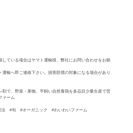
損している場合はヤマト運輸様、弊社にお問い合わせをお願
ト運輸へ即ご連絡下さい。損害賠償の対象になる場合があり
ン剤で、野菜・果物。平飼い自然養鶏を多品目少量生産で営
いファーム
農法 #旬 #オーガニック #わいわいファーム