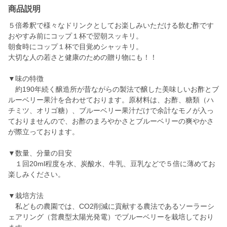
商品説明
５倍希釈で様々なドリンクとしてお楽しみいただける飲む酢です
おやすみ前にコップ１杯で翌朝スッキリ。
朝食時にコップ１杯で目覚めシャッキリ。
大切な人の若さと健康のための贈り物にも！！
▼味の特徴
約190年続く醸造所が昔ながらの製法で醸した美味しいお酢とブ
ルーベリー果汁を合わせております。原材料は、お酢、糖類（ハ
チミツ、オリゴ糖）、ブルーベリー果汁だけで余計なモノが入っ
ておりませんので、お酢のまろやかさとブルーベリーの爽やかさ
が際立っております。
▼数量、分量の目安
１回20ml程度を水、炭酸水、牛乳、豆乳などで５倍に薄めてお
楽しみください。
▼栽培方法
私どもの農園では、CO2削減に貢献する農法であるソーラーシ
ェアリング（営農型太陽光発電）でブルーベリーを栽培しており