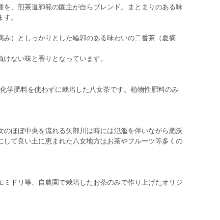
種を、煎茶道師範の園主が自らブレンド。まとまりのある味
ます。
摘み）としっかりとした輪郭のある味わいの二番茶（夏摘
負けない味と香りとなっています。
薬・化学肥料を使わずに栽培した八女茶です。植物性肥料のみ
女のほぼ中央を流れる矢部川は時には氾濫を伴いながら肥沃
にして良い土に恵まれた八女地方はお茶やフルーツ等多くの
。
エミドリ等、自農園で栽培したお茶のみで作り上げたオリジ