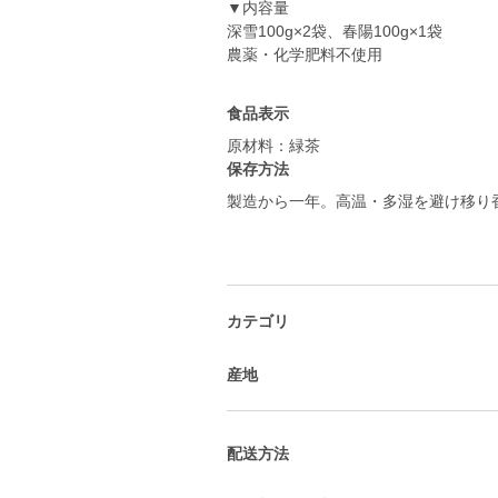
▼内容量
深雪100g×2袋、春陽100g×1袋
農薬・化学肥料不使用
食品表示
原材料：緑茶
保存方法
製造から一年。高温・多湿を避け移り
カテゴリ
産地
配送方法