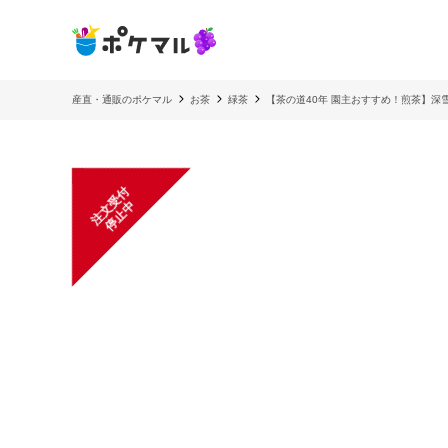
産直・通販のポケマル
お茶
緑茶
【茶の道40年 園主おすすめ！煎茶】深
注
文
受
付
停
止
中