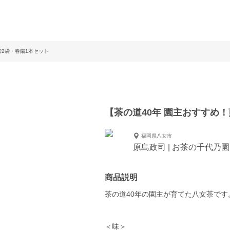
雪2袋・春陽1本セット
【茶の道40年 園主おすすめ
福岡県八女市
原島政司 | お茶の千代乃園
商品説明
茶の道40年の園主が育てた八女茶で
＜味＞