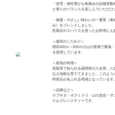
・深雪：個性豊かな春摘みの品種茶数
と香りのバランスを楽しんでいただけ
・春陽：やさしい味わいの一番茶（春
み）をブレンドしました。
乳製品やスパイスを使ったお料理にも
＜栽培のこだわり＞
標高400ｍ～650ｍの山の茶畑で農
を使用しています。
＜産地の特徴＞
高級茶で知られる福岡県の八女茶。八
な土地柄を育ててきました。このよう
特産品があふれる地域となっています
＜品種など＞
ヤブキタ・オクミドリ・山の息吹・サ
ナルブレンドティーです。