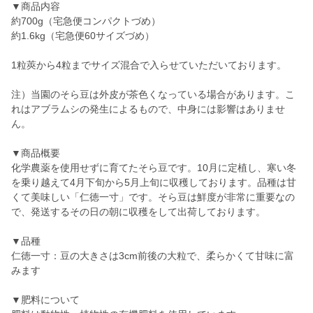
▼商品内容
約700g（宅急便コンパクトづめ）
約1.6kg（宅急便60サイズづめ）
1粒莢から4粒までサイズ混合で入らせていただいております。
注）当園のそら豆は外皮が茶色くなっている場合があります。こ
れはアブラムシの発生によるもので、中身には影響はありませ
ん。
▼商品概要
化学農薬を使用せずに育てたそら豆です。10月に定植し、寒い冬
を乗り越えて4月下旬から5月上旬に収穫しております。品種は甘
くて美味しい「仁徳一寸」です。そら豆は鮮度が非常に重要なの
で、発送するその日の朝に収穫をして出荷しております。
▼品種
仁徳一寸：豆の大きさは3cm前後の大粒で、柔らかくて甘味に富
みます
▼肥料について