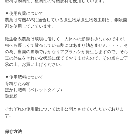
肥料は動物性、植物性の有機肥料を使用しています。
▼使用農薬について
農薬は有機JASに適合している微生物系微生物殺虫剤と、銅殺菌
剤を使用していています。
微生物系農薬は環境に優しく、人体への影響も少ないのですが、
虫へも優しくて散布している割にはあまり効きません・・・。そ
の為、当園の圃場ではかなりアブラムシが発生しますので、そら
豆の外皮をきれいな状態に保てておりませんので、その点をご了
承の上、お買い上げください。
▼使用肥料について
骨粉なたね粕
ぼかし肥料（ペレットタイプ）
鶏糞粉
それぞれの使用量については非公開とさせていただいておりま
す。
保存方法