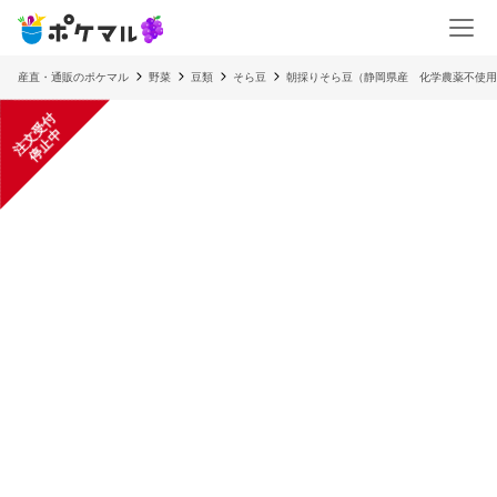
産直・通販のポケマル
野菜
豆類
そら豆
朝採りそら豆（静岡県産 化学農薬不使用
注
文
受
付
停
止
中