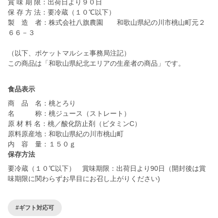
賞 味 期 限：出荷日より９０日
保 存 方 法：要冷蔵（１０℃以下）
製 造 者：株式会社八旗農園 和歌山県紀の川市桃山町元２
６６－３
（以下、ポケットマルシェ事務局注記）
この商品は「和歌山県紀北エリアの生産者の商品」です。
食品表示
商 品 名：桃とろり
名 称：桃ジュース（ストレート）
原 材 料 名：桃／酸化防止剤（ビタミンC）
原料原産地：和歌山県紀の川市桃山町
内 容 量：１５０ｇ
保存方法
要冷蔵（１０℃以下） 賞味期限：出荷日より90日（開封後は賞
味期限に関わらずお早目にお召し上がりください)
#ギフト対応可