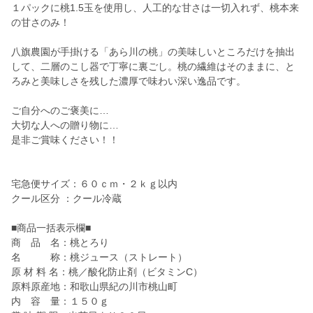
１パックに桃1.5玉を使用し、人工的な甘さは一切入れず、桃本来
の甘さのみ！
八旗農園が手掛ける「あら川の桃」の美味しいところだけを抽出
して、二層のこし器で丁寧に裏ごし。桃の繊維はそのままに、と
ろみと美味しさを残した濃厚で味わい深い逸品です。
ご自分へのご褒美に…
大切な人への贈り物に…
是非ご賞味ください！！
宅急便サイズ：６０ｃｍ・２ｋｇ以内
クール区分 ：クール冷蔵
■商品一括表示欄■
商 品 名：桃とろり
名 称：桃ジュース（ストレート）
原 材 料 名：桃／酸化防止剤（ビタミンC）
原料原産地：和歌山県紀の川市桃山町
内 容 量：１５０ｇ