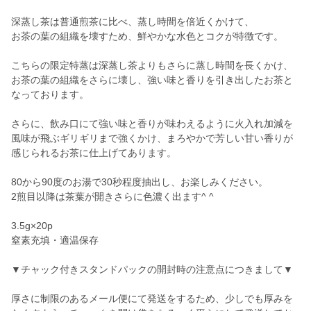
深蒸し茶は普通煎茶に比べ、蒸し時間を倍近くかけて、
お茶の葉の組織を壊すため、鮮やかな水色とコクが特徴です。
こちらの限定特蒸は深蒸し茶よりもさらに蒸し時間を長くかけ、
お茶の葉の組織をさらに壊し、強い味と香りを引き出したお茶と
なっております。
さらに、飲み口にて強い味と香りが味わえるように火入れ加減を
風味が飛ぶギリギリまで強くかけ、まろやかで芳しい甘い香りが
感じられるお茶に仕上げてあります。
80から90度のお湯で30秒程度抽出し、お楽しみください。
2煎目以降は茶葉が開きさらに色濃く出ます^ ^
3.5g×20p
窒素充填・適温保存
▼チャック付きスタンドパックの開封時の注意点につきまして▼
厚さに制限のあるメール便にて発送をするため、少しでも厚みを