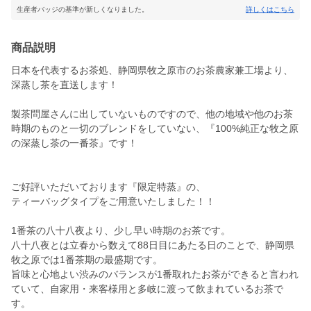
生産者バッジの基準が新しくなりました。
詳しくはこちら
商品説明
日本を代表するお茶処、静岡県牧之原市のお茶農家兼工場より、
深蒸し茶を直送します！
製茶問屋さんに出していないものですので、他の地域や他のお茶
時期のものと一切のブレンドをしていない、『100%純正な牧之原
の深蒸し茶の一番茶』です！
ご好評いただいております『限定特蒸』の、
ティーバッグタイプをご用意いたしました！！
1番茶の八十八夜より、少し早い時期のお茶です。
八十八夜とは立春から数えて88日目にあたる日のことで、静岡県
牧之原では1番茶期の最盛期です。
旨味と心地よい渋みのバランスが1番取れたお茶ができると言われ
ていて、自家用・来客様用と多岐に渡って飲まれているお茶で
す。