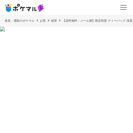
産直・通販のポケマル
お茶
緑茶
【送料無料・メール便】限定特蒸 ティーバッグ 深蒸