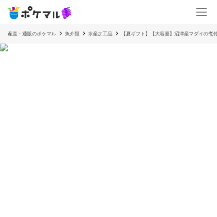
産直・通販のポケマル
魚介類
水産加工品
【夏ギフト】【大容量】沼津産マダイの煮