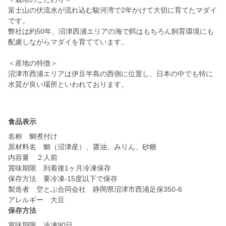
富士山の伏流水が流れ込む駿河湾で2年かけて大切に育てたマダイ
です。
弊社は約50年、沼津西浦エリアの海で餌はもちろん飼育環境にも
配慮しながらマダイを育てています。
＜産地の特徴＞
沼津市西浦エリアは伊豆半島の西側に位置し、日本の中でも特に
水質が良い場所といわれております。
食品表示
名称 鯛煮付け
原材料名 鯛（沼津産）、醤油、みりん、砂糖
内容量 ２人前
賞味期限 到着後1ヶ月冷凍保存
保存方法 要冷凍-15度以下で保存
製造者 空とぶ合同会社 静岡県沼津市西浦足保350-6
アレルギー 大豆
保存方法
賞味期限 冷凍90日