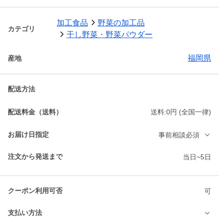
加工食品
野菜の加工品
カテゴリ
干し野菜・野菜パウダー
福岡県
産地
配送方法
配送料金（送料）
送料:0円 (全国一律)
お届け日指定
事前相談必須
注文から発送まで
当日~5日
クーポン利用可否
可
支払い方法