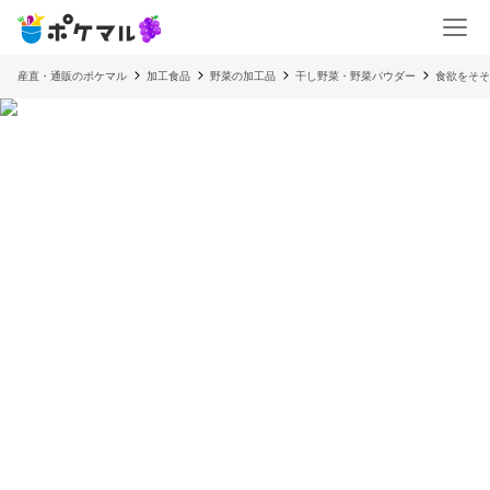
産直・通販のポケマル
加工食品
野菜の加工品
干し野菜・野菜パウダー
食欲をそそ