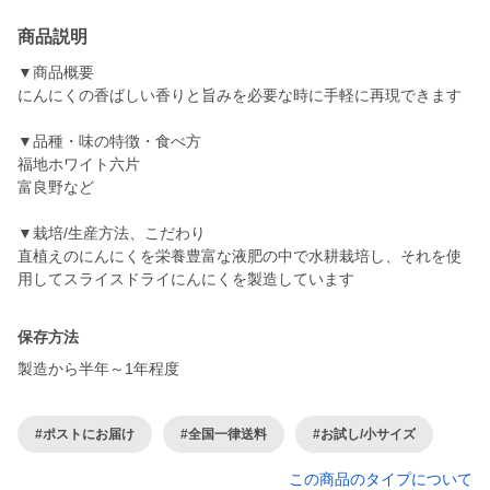
商品説明
▼商品概要
にんにくの香ばしい香りと旨みを必要な時に手軽に再現できます
▼品種・味の特徴・食べ方
福地ホワイト六片
富良野など
▼栽培/生産方法、こだわり
直植えのにんにくを栄養豊富な液肥の中で水耕栽培し、それを使
用してスライスドライにんにくを製造しています
保存方法
製造から半年～1年程度
#ポストにお届け
#全国一律送料
#お試し/小サイズ
この商品のタイプについて