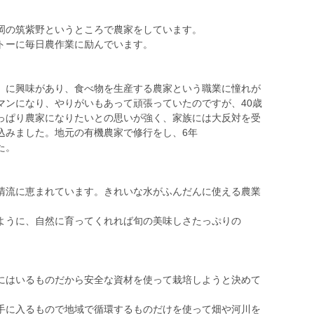
岡の筑紫野というところで農家をしています。
トーに毎日農作業に励んでいます。
」に興味があり、食べ物を生産する農家という職業に憧れが
マンになり、やりがいもあって頑張っていたのですが、40歳
っぱり農家になりたいとの思いが強く、家族には大反対を受
込みました。地元の有機農家で修行をし、6年
た。
清流に恵まれています。きれいな水がふんだんに使える農業
ように、自然に育ってくれれば旬の美味しさたっぷりの
にはいるものだから安全な資材を使って栽培しようと決めて
手に入るもので地域で循環するものだけを使って畑や河川を