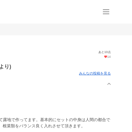
あと10点
14
より)
みんなの投稿を見る
せて露地で作ってます。基本的にセットの中身は人間の都合で
物、根菜類をバランス良く入れさせて頂きます。