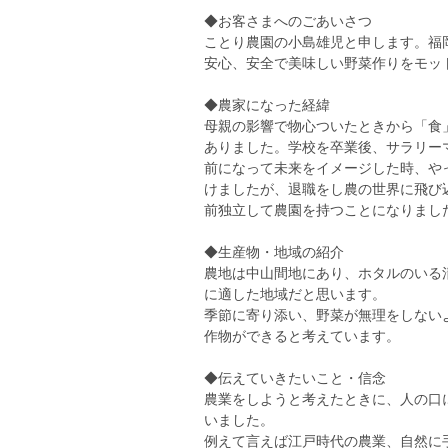
◆お客さまへのごあいさつ
ことり農園の小島雄児と申します。福
安心、安全で美味しい野菜作りをモッ
◆農家になった経緯
母親の影響で物心ついたときから「食
ありました。学校を卒業後、サラリー
前になって未来をイメージした時、や
けましたが、退職をし農の世界に飛び
前独立して農園を持つことになりまし
◆生産物・地域の紹介
農地は中山間地にあり、ホタルのいる
に適した地域だと思います。
季節に寄り添い、野菜が無理をしない
作物ができると考えています。
◆伝えていきたいこと・信念
農業をしようと考えたときに、人の口
いました。
例えて言えば江戸時代の農業、自然に