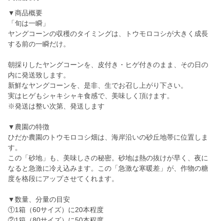
▼商品概要
「旬は一瞬」
ヤングコーンの収穫のタイミングは、トウモロコシが大きく成長
する前の一瞬だけ。
朝採りしたヤングコーンを、皮付き・ヒゲ付きのまま、その日の
内に発送致します。
新鮮なヤングコーンを、是非、生でお召し上がり下さい。
実はヒゲもシャキシャキ食感で、美味しく頂けます。
※発送は整い次第、発送します
▼農園の特徴
ひだか農園のトウモロコシ畑は、海岸沿いの砂丘地帯に位置しま
す。
この「砂地」も、美味しさの秘密。砂地は熱の抜けが早く、夜に
なると急激に冷え込みます。この「急激な寒暖差」が、作物の糖
度を格段にアップさせてくれます。
▼数量、分量の目安
①1箱（60サイズ）に20本程度
②1箱（80サイズ）に50本程度