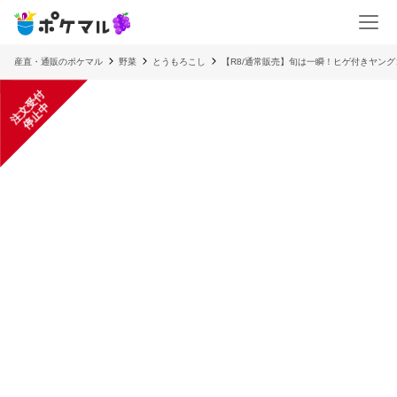
産直・通販のポケマル
野菜
とうもろこし
【R8/通常販売】旬は一瞬！ヒゲ付きヤング
注
文
受
付
停
止
中