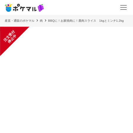
産直・通販のポケマル
肉
BBQに！お家焼肉に！鹿肉スライス 1kgとミンチ1.2kg
注
文
受
付
停
止
中