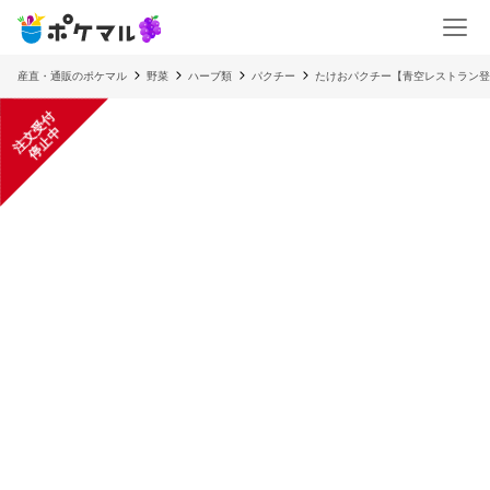
産直・通販のポケマル
野菜
ハーブ類
パクチー
たけおパクチー【青空レストラン登
注
文
受
付
停
止
中