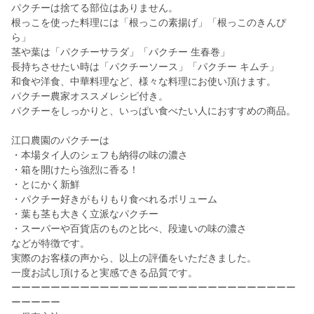
パクチーは捨てる部位はありません。
根っこを使った料理には「根っこの素揚げ」「根っこのきんぴ
ら」
茎や葉は「パクチーサラダ」「パクチー 生春巻」
長持ちさせたい時は「パクチーソース」「パクチー キムチ」
和食や洋食、中華料理など、様々な料理にお使い頂けます。
パクチー農家オススメレシピ付き。
パクチーをしっかりと、いっぱい食べたい人におすすめの商品。
江口農園のパクチーは
・本場タイ人のシェフも納得の味の濃さ
・箱を開けたら強烈に香る！
・とにかく新鮮
・パクチー好きがもりもり食べれるボリューム
・葉も茎も大きく立派なパクチー
・スーパーや百貨店のものと比べ、段違いの味の濃さ
などが特徴です。
実際のお客様の声から、以上の評価をいただきました。
一度お試し頂けると実感できる品質です。
ーーーーーーーーーーーーーーーーーーーーーーーーーーーーー
ーーーーー