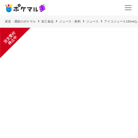
産直・通販のポケマル
加工食品
ジュース・飲料
ジュース
アイコジュース180ml
注
文
受
付
停
止
中