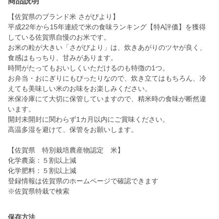
商品説明
【佐賀県のブランド米 さがびより】
平成22年から15年連続で米の食味ランキング【特A評価】を獲得
している佐賀県自慢のお米です。
お米の粒が大きい「さがびより」は、炊きあがりのツヤが良く、
食感はもっちり、甘みがあります。
時間がたってもおいしくいただけるのも特徴の1つ。
お弁当・おにぎりにもぴったりなので、炊き立てはもちろん、冷
えても美味しい米のお味をお楽しみください。
米保冷庫にて大切に保管していますので、精米時の食味が断然違
います。
開封未開封に関わらず1カ月以内にご賞味ください。
高温多湿を避けて、保管をお願いします。
【佐賀県 特別栽培農産物認定 米】
化学農薬：５割以上減
化学肥料：５割以上減
登録情報は佐賀県のホームページで確認できます
※佐賀県特栽で検索
保存方法