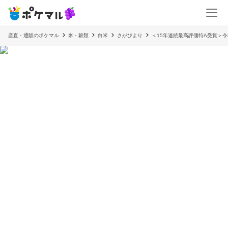
産直・通販のポケマル
米・穀類
白米
さがびより
＜15年連続最高評価特A受賞＞令和