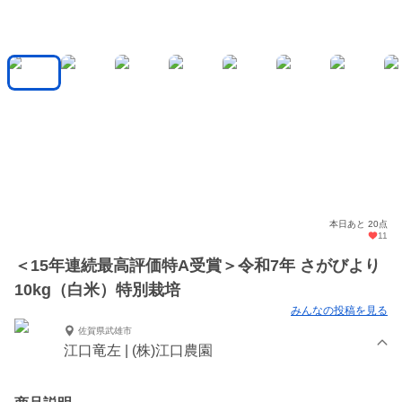
本日あと 20点
11
＜15年連続最高評価特A受賞＞令和7年 さがびより
10kg（白米）特別栽培
みんなの投稿を見る
佐賀県武雄市
江口竜左 | (株)江口農園