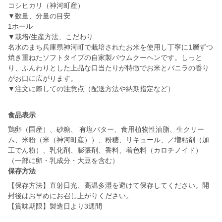
コシヒカリ（神河町産）
▼数量、分量の目安
1ホール
▼栽培/生産方法、こだわり
名水のまち兵庫県神河町で栽培されたお米を使用し丁寧に1層ずつ
焼き重ねたソフトタイプの自家製バウムクーヘンです。しっと
り、ふんわりとした上品な口当たりが特徴でお米とバニラの香り
がお口に広がります。
食品表示
鶏卵（国産）、砂糖、 有塩バター、食用植物性油脂、生クリー
ム、米粉（米（神河町産））、粉糖、リキュール、／増粘剤（加
工でん粉）、乳化剤、膨張剤、香料、着色料（カロチノイド）
（一部に卵・乳成分・大豆を含む）
保存方法
【保存方法】直射日光、高温多湿を避けて保存してください。開
封後はお早めにお召し上がりください。
【賞味期限】製造日より3週間