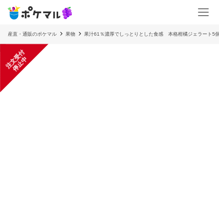
産直・通販のポケマル
果物
果汁61％濃厚でしっとりとした食感 本格柑橘ジェラート5
注
文
受
付
停
止
中