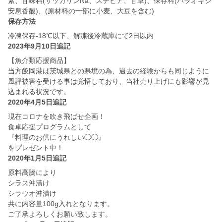
素、甘味料(サッカリンNa、ステビア、甘草)、保存料(パラオキシ
安息香酸)、(原材料の一部に小麦、大豆を含む)
保存方法
冷凍保存-18℃以下、解凍後冷蔵庫にて2日以内
2023年9月10日追記
【魚介類応援商品】
当方飯岡港は茨城県との県境の為、過去の経験からも同じように
風評被害を受ける事は覚悟しており、当社売り上げにも影響が見
込まれる状況です。
2020年4月5日追記
現在コロナを吹き飛ばせ企画！
食卓応援プログラムとして
『料理のお供にうれしい◯◯』
をプレゼント中！
2020年1月5日追記
原料高騰により
シラス沖漬け
シラウオ沖漬け
共に内容量100g入れとなります。
ご了承よろしくお願い致します。