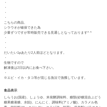
・
・
・
・
こちらの商品、
シラウオが確保できた為
少量ずつですが常時販売できる見通しとなっております^ ^
・
・
・
だいたい1pあたり2人前ほどとなります。
・
生物ですので
解凍後は2日以内にお食べ下さい。
・
※エビ・イカ・タコ等が混じる漁法で漁獲しています。
食品表示
しらうお(国産)、しょうゆ、米発酵調味料、糖類(砂糖混合ぶどう
糖果糖液糖、水飴)、にんにく、調味料(アミノ酸)、カラメル色