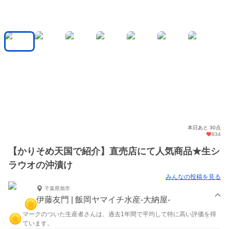
本日あと 30点
834
【かりそめ天国で紹介】直売店にて人気商品★生シ
ラウオの沖漬け
みんなの投稿を見る
千葉県旭市
伊藤友門 | 飯岡ヤマイチ水産-大納屋-
マークのついた生産者さんは、過去1年間で平均して特に高い評価を得
ています。