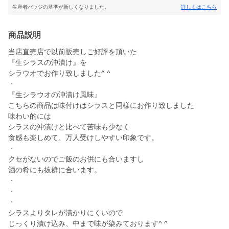
生産者バッジの基準が新しくなりました。
詳しくはこちら
商品説明
当店直売店で以前販売しご好評を頂いた
『生シラスの沖漬け』を
シラウオでお作り致しました^ ^
・
『生シラウオの沖漬け風味』
こちらの商品は味付けはシラスと同様にお作り致しました
味わい的には
シラスの沖漬けと比べて苦味も少なく
食感も楽しめて、万人受けしやすい印象です。
・
クセがないのでご飯のお供にも合いますし
酒の肴にも抜群に合います。
・
・
・
シラスよりタレが漬かりにくいので
じっくり漬け込み、中まで味が染みております^ ^