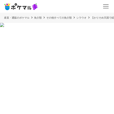
産直・通販のポケマル
魚介類
その他すべての魚介類
シラウオ
【かりそめ天国で紹