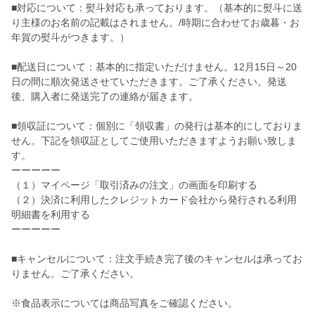
■対応について：熨斗対応も承っております。（基本的に熨斗に送
り主様のお名前の記載はされません。/時期に合わせてお歳暮・お
年賀の熨斗がつきます。）
■配送日について：基本的に指定いただけません。12月15日～20
日の間に順次発送させていただきます。ご了承ください。発送
後、購入者に発送完了の連絡が届きます。
■領収証について：個別に「領収書」の発行は基本的にしておりま
せん。下記を領収証としてご使用いただきますようお願い致しま
す。
ーーーーー
（１）マイページ「取引済みの注文」の画面を印刷する
（２）決済に利用したクレジットカード会社から発行される利用
明細書を利用する
ーーーーー
■キャンセルについて：注文手続き完了後のキャンセルは承ってお
りません。ご了承ください。
※食品表示については商品写真をご確認ください。