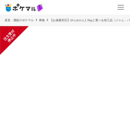
産直・通販のポケマル
果物
【お歳暮対応】ゆらみかん1.5kgと選べる加工品（ジャム・
注
文
受
付
停
止
中