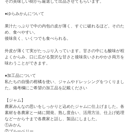
その美味しい樹から厳選して出品させてもらいます。
●ゆらみかんについて
果汁たっぷりで中の内包の皮が薄く、すぐに破れるほど。そのた
め、食べやすい。
後味良く、いくつでも食べられる。
外皮が薄くて実がたっぷり入っています。甘さの中にも酸味が程
よくからみ、口に広がる贅沢な甘さと後味良いさわやかさ両方を
味わうことができます。
●加工品について
私たちの自慢の柑橘を使い、ジャムやドレッシングをつくりまし
た。備考欄にご希望の加工品を記載ください
【ジャム】
農家みんなの思いをしっかりと込めたジャムに仕上げました。各
素材を各農家と一緒に開発。熟し度合い、活用方法、仕上げ処理
など一から十まで各農家と話し、製品にしました。
①みかん
②ブルーベリー