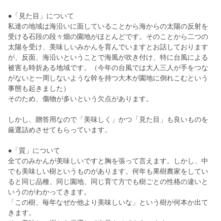
●「見た目」について
私達の地域は海沿いに面していることから海からの太陽の反射を
受ける石段の段々畑の園地がほとんどです。そのことから二つの
太陽を受け、美味しいみかんを育んでいますとお話しております
が、反面、海沿いということで海風が吹き付け、特に台風による
被害も時折ある地域です。（今年の台風では大人三人が手をつな
がないと一周しないような幹を持つ大木が園地に倒れこむという
事態も起きました）
そのため、傷物が多いという欠点があります。
しかし、贈答用なので「美味しく」かつ「見た目」も良いものを
厳選詰めさせてもらっています。
●「質」について
全てのみかんが美味しいですと胸を張って言えます。しかし、中
でも美味しい樹というものがあります。何年も果樹農家をしてい
ると同じ品種、同じ園地、同じ育て方でも樹ごとの性格の違いと
いうのがわかってきます。
「この樹、毎年なぜか他より美味しいな」という樹が何本か出て
きます。