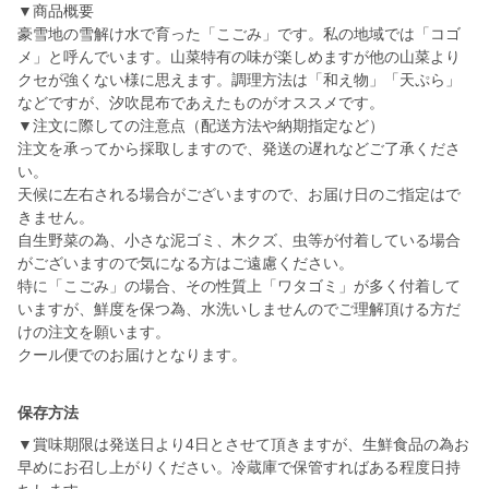
▼商品概要
豪雪地の雪解け水で育った「こごみ」です。私の地域では「コゴ
メ」と呼んでいます。山菜特有の味が楽しめますが他の山菜より
クセが強くない様に思えます。調理方法は「和え物」「天ぷら」
などですが、汐吹昆布であえたものがオススメです。
▼注文に際しての注意点（配送方法や納期指定など）
注文を承ってから採取しますので、発送の遅れなどご了承くださ
い。
天候に左右される場合がございますので、お届け日のご指定はで
きません。
自生野菜の為、小さな泥ゴミ、木クズ、虫等が付着している場合
がございますので気になる方はご遠慮ください。
特に「こごみ」の場合、その性質上「ワタゴミ」が多く付着して
いますが、鮮度を保つ為、水洗いしませんのでご理解頂ける方だ
けの注文を願います。
クール便でのお届けとなります。
保存方法
▼賞味期限は発送日より4日とさせて頂きますが、生鮮食品の為お
早めにお召し上がりください。冷蔵庫で保管すればある程度日持