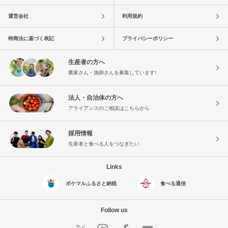
運営会社
利用規約
特商法に基づく表記
プライバシーポリシー
生産者の方へ
農家さん・漁師さんを募集しています!
法人・自治体の方へ
アライアンスのご相談はこちらから
採用情報
生産者と食べる人をつなぎたい
Links
ポケマルふるさと納税
食べる通信
Follow us