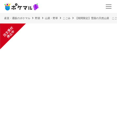
産直・通販のポケマル
野菜
山菜・野草
こごみ
【期間限定】雪国の天然山菜 こご
注
文
受
付
停
止
中