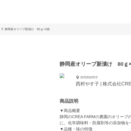
静岡産オリーブ新漬け 80ｇ×3袋
静岡産オリーブ新漬け 80ｇ×
静岡県静岡市
西村やす子 | 株式会社CRE
商品説明
▼商品概要
静岡のCREA FARMの農園のオリ
に。化学調味料・防腐剤等の添加物を
▼品種・味の特徴