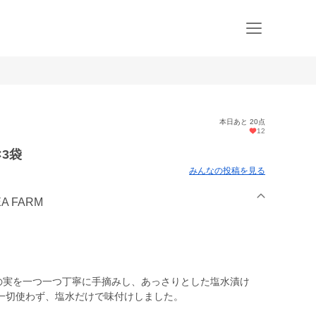
本日あと 20点
12
3袋
みんなの投稿を見る
A FARM
ーブの実を一つ一つ丁寧に手摘みし、あっさりとした塩水漬け
一切使わず、塩水だけで味付けしました。