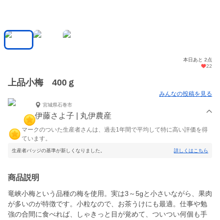
本日あと 2点
22
上品小梅 400ｇ
みんなの投稿を見る
宮城県石巻市
伊藤さよ子 | 丸伊農産
マークのついた生産者さんは、過去1年間で平均して特に高い評価を得
ています。
生産者バッジの基準が新しくなりました。
詳しくはこちら
商品説明
竜峡小梅という品種の梅を使用。実は3～5gと小さいながら、果肉
が多いのが特徴です。小粒なので、お茶うけにも最適。仕事や勉
強の合間に食べれば、しゃきっと目が覚めて、ついつい何個も手