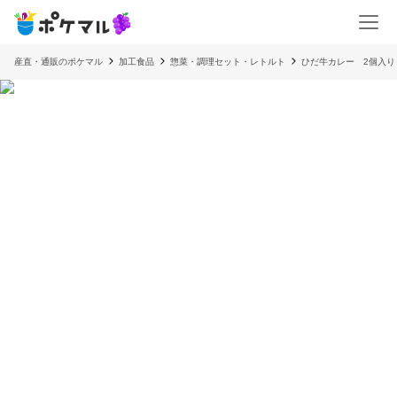
産直・通販のポケマル
加工食品
惣菜・調理セット・レトルト
ひだ牛カレー 2個入り