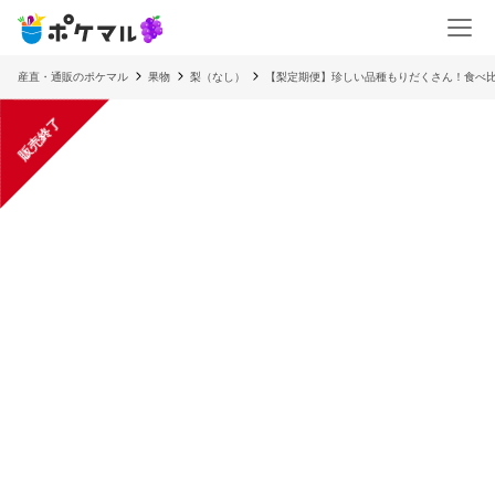
産直・通販のポケマル
果物
梨（なし）
【梨定期便】珍しい品種もりだくさん！食べ比
販売終了