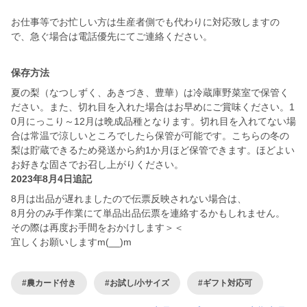
お仕事等でお忙しい方は生産者側でも代わりに対応致しますの
で、急ぐ場合は電話優先にてご連絡ください。
保存方法
夏の梨（なつしずく、あきづき、豊華）は冷蔵庫野菜室で保管く
ださい。また、切れ目を入れた場合はお早めにご賞味ください。1
0月にっこり～12月は晩成品種となります。切れ目を入れてない場
合は常温で涼しいところでしたら保管が可能です。こちらの冬の
梨は貯蔵できるため発送から約1か月ほど保管できます。ほどよい
お好きな固さでお召し上がりください。
2023年8月4日追記
8月は出品が遅れましたので伝票反映されない場合は、
8月分のみ手作業にて単品出品伝票を連絡するかもしれません。
その際は再度お手間をおかけします＞＜
宜しくお願いしますm(__)m
#農カード付き
#お試し/小サイズ
#ギフト対応可