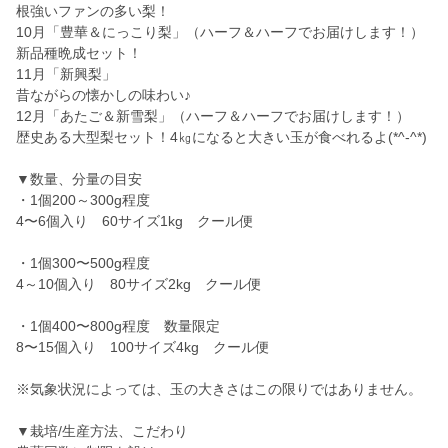
根強いファンの多い梨！
10月「豊華＆にっこり梨」（ハーフ＆ハーフでお届けします！）
新品種晩成セット！
11月「新興梨」
昔ながらの懐かしの味わい♪
12月「あたご＆新雪梨」（ハーフ＆ハーフでお届けします！）
歴史ある大型梨セット！4㎏になると大きい玉が食べれるよ(*^-^*)
▼数量、分量の目安
・1個200～300g程度
4〜6個入り 60サイズ1kg クール便
・1個300〜500g程度
4～10個入り 80サイズ2kg クール便
・1個400〜800g程度 数量限定
8〜15個入り 100サイズ4kg クール便
※気象状況によっては、玉の大きさはこの限りではありません。
▼栽培/生産方法、こだわり