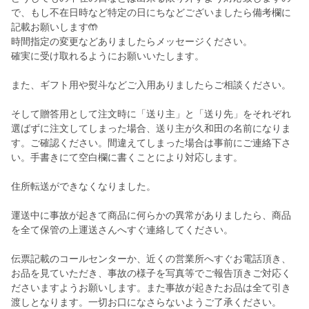
で、もし不在日時など特定の日にちなどございましたら備考欄に
記載お願いします🤲
時間指定の変更などありましたらメッセージください。
確実に受け取れるようにお願いいたします。
また、ギフト用や熨斗などご入用ありましたらご相談ください。
そして贈答用として注文時に「送り主」と「送り先」をそれぞれ
選ばずに注文してしまった場合、送り主が久和田の名前になりま
す。ご確認ください。間違えてしまった場合は事前にご連絡下さ
い。手書きにて空白欄に書くことにより対応します。
住所転送ができなくなりました。
運送中に事故が起きて商品に何らかの異常がありましたら、商品
を全て保管の上運送さんへすぐ連絡してください。
伝票記載のコールセンターか、近くの営業所へすぐお電話頂き、
お品を見ていただき、事故の様子を写真等でご報告頂きご対応く
ださいますようお願いします。また事故が起きたお品は全て引き
渡しとなります。一切お口になさらないようご了承ください。