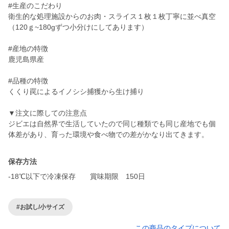
#生産のこだわり
衛生的な処理施設からのお肉・スライス１枚１枚丁寧に並べ真空
（120ｇ~180gずつ小分けにしてあります）
#産地の特徴
鹿児島県産
#品種の特徴
くくり罠によるイノシシ捕獲から生け捕り
▼注文に際しての注意点
ジビエは自然界で生活していたので同じ種類でも同じ産地でも個
体差があり、育った環境や食べ物での差がかなり出てきます。
保存方法
-18℃以下で冷凍保存 賞味期限 150日
#お試し/小サイズ
この商品のタイプについて