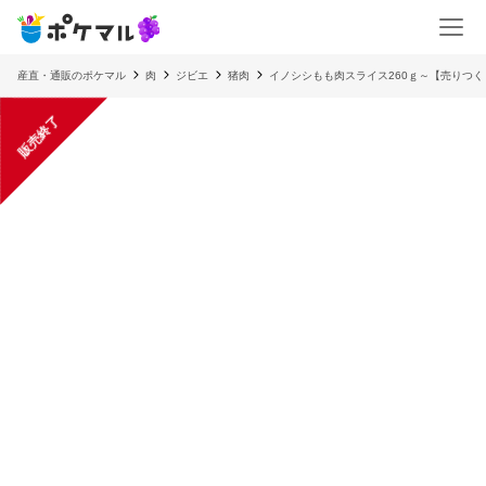
産直・通販のポケマル
肉
ジビエ
猪肉
イノシシもも肉スライス260ｇ～【売りつ
販売終了