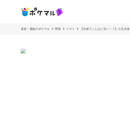
産直・通販のポケマル
野菜
トマト
【冷凍でこんなに甘い！？】小玉冷凍トマト