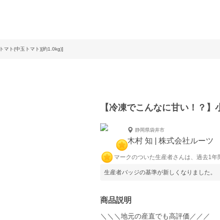
(中玉トマト)[約1.0kg)]
【冷凍でこんなに甘い！？】小玉冷
静岡県袋井市
木村 知 | 株式会社ルーツ
マークのついた生産者さんは、過去1年
生産者バッジの基準が新しくなりました。
商品説明
＼＼＼地元の産直でも高評価／／／