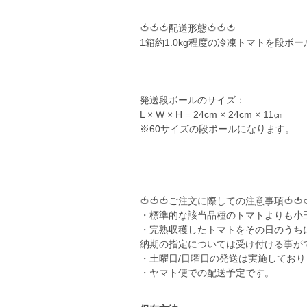
🍅🍅🍅配送形態🍅🍅🍅
1箱約1.0kg程度の冷凍トマトを段ボ
発送段ボールのサイズ：
L × W × H = 24cm × 24cm × 11㎝
※60サイズの段ボールになります。
🍅🍅🍅ご注文に際しての注意事項🍅🍅
・標準的な該当品種のトマトよりも小
・完熟収穫したトマトをその日のうち
納期の指定については受け付ける事が
・土曜日/日曜日の発送は実施しており
・ヤマト便での配送予定です。