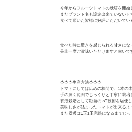
今年からフルーツトマトの栽培を開始
まだブランド名も設定出来ていないト
食べて頂いた皆様に好評いただいてい
食べた時に驚きを感じられる甘さにな
是非一度ご賞味いただけますと幸いで
🍅🍅🍅生産方法🍅🍅🍅
トマトにしては広めの株間で、1本の
手の届く範囲でじっくりと丁寧に栽培
養液栽培として独自のIoT技術を駆使
美味しさが詰まったトマトが出来るよ
また収穫は1玉1玉完熟になるまでじ