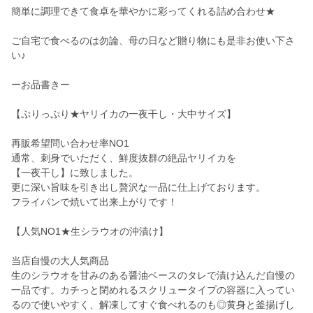
簡単に調理できて食卓を華やかに彩ってくれる詰め合わせ★
ご自宅で食べるのは勿論、母の日など贈り物にも是非お使い下さ
い♪
ーお品書きー
【ぷりっぷり★ヤリイカの一夜干し・大中サイズ】
再販希望問い合わせ率NO1
通常、刺身でいただく、鮮度抜群の絶品ヤリイカを
【一夜干し】に致しました。
更に深い旨味を引き出し贅沢な一品に仕上げております。
フライパンで焼いて出来上がりです！
【人気NO1★生シラウオの沖漬け】
当店自慢の大人気商品
生のシラウオを甘みのある醤油ベースのタレで漬け込んだ自慢の
一品です。カチっと閉めれるスクリュータイプの容器に入ってい
るので使いやすく、解凍してすぐ食べれるのも◎黄身と釜揚げし