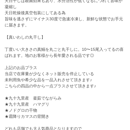
天日干しは殺菌効果もあり、水分活性が低くなるにつれて旨味が
凝縮し
天日乾燥後真空包装にしてある為
旨味を逃さずにマイナス30度で急速冷凍し、新鮮な状態でお手元
に届きます。
【真いわしの丸干し】
丁度いい大きさの真鰯を丸ごと丸干しに。10〜15尾入ってるの喜
ばれます。地のお客様から長年愛される品です◎
上記のお品プラス
当店で在庫量が少なくネット販売を停止している
未利用魚や希少な品を一品入れさせて頂きます♪
こちらの四品の中から一点プラスさせて頂きます♪
★九十九里産 釜茹でながらみ
★九十九里産 ハマグリ
★ノドグロの干物
★霜降りカマスの背開き
どれも店舗でも大人気商品となりますので