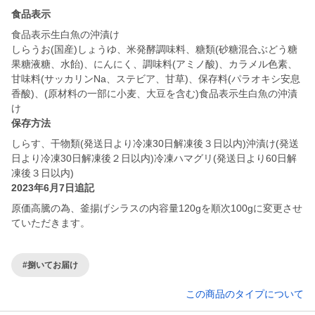
食品表示
食品表示生白魚の沖漬け
しらうお(国産)しょうゆ、米発酵調味料、糖類(砂糖混合ぶどう糖
果糖液糖、水飴)、にんにく、調味料(アミノ酸)、カラメル色素、
甘味料(サッカリンNa、ステビア、甘草)、保存料(パラオキシ安息
香酸)、(原材料の一部に小麦、大豆を含む)食品表示生白魚の沖漬
保存方法
しらす、干物類(発送日より冷凍30日解凍後３日以内)沖漬け(発送
日より冷凍30日解凍後２日以内)冷凍ハマグリ(発送日より60日解
凍後３日以内)
2023年6月7日追記
原価高騰の為、釜揚げシラスの内容量120gを順次100gに変更させ
ていただきます。
#捌いてお届け
この商品のタイプについて