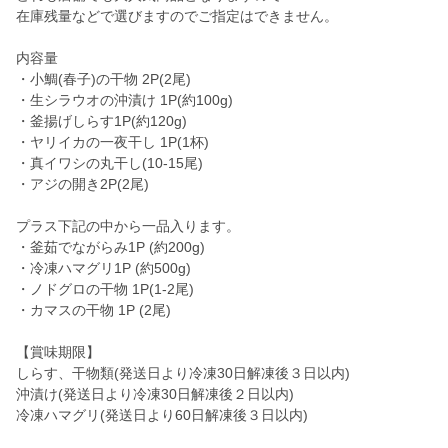
在庫残量などで選びますのでご指定はできません。
内容量
・小鯛(春子)の干物 2P(2尾)
・生シラウオの沖漬け 1P(約100g)
・釜揚げしらす1P(約120g)
・ヤリイカの一夜干し 1P(1杯)
・真イワシの丸干し(10-15尾)
・アジの開き2P(2尾)
プラス下記の中から一品入ります。
・釜茹でながらみ1P (約200g)
・冷凍ハマグリ1P (約500g)
・ノドグロの干物 1P(1-2尾)
・カマスの干物 1P (2尾)
【賞味期限】
しらす、干物類(発送日より冷凍30日解凍後３日以内)
沖漬け(発送日より冷凍30日解凍後２日以内)
冷凍ハマグリ(発送日より60日解凍後３日以内)