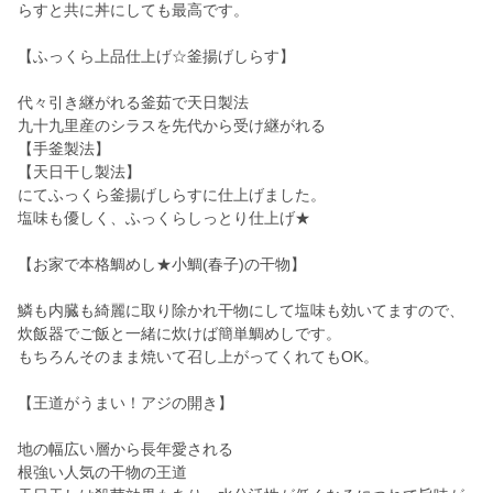
らすと共に丼にしても最高です。
【ふっくら上品仕上げ☆釜揚げしらす】
代々引き継がれる釜茹で天日製法
九十九里産のシラスを先代から受け継がれる
【手釜製法】
【天日干し製法】
にてふっくら釜揚げしらすに仕上げました。
塩味も優しく、ふっくらしっとり仕上げ★
【お家で本格鯛めし★小鯛(春子)の干物】
鱗も内臓も綺麗に取り除かれ干物にして塩味も効いてますので、
炊飯器でご飯と一緒に炊けば簡単鯛めしです。
もちろんそのまま焼いて召し上がってくれてもOK。
【王道がうまい！アジの開き】
地の幅広い層から長年愛される
根強い人気の干物の王道