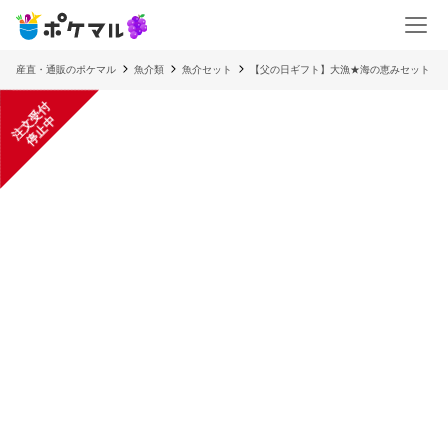
産直・通販のポケマル
魚介類
魚介セット
【父の日ギフト】大漁★海の恵みセット
注
文
受
付
停
止
中