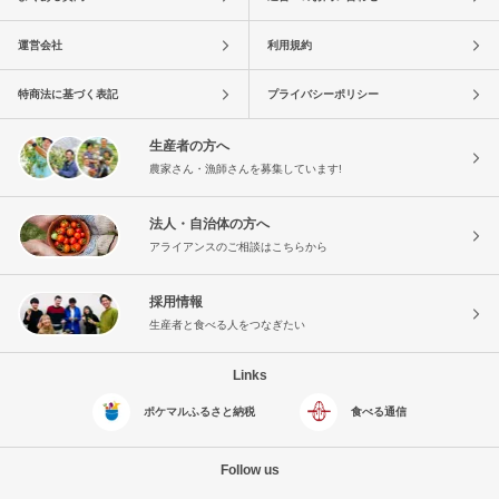
運営会社
利用規約
特商法に基づく表記
プライバシーポリシー
生産者の方へ
農家さん・漁師さんを募集しています!
法人・自治体の方へ
アライアンスのご相談はこちらから
採用情報
生産者と食べる人をつなぎたい
Links
ポケマルふるさと納税
食べる通信
Follow us