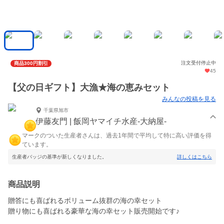
注文受付停止中
商品300円割引
45
【父の日ギフト】大漁★海の恵みセット
みんなの投稿を見る
千葉県旭市
伊藤友門 | 飯岡ヤマイチ水産-大納屋-
マークのついた生産者さんは、過去1年間で平均して特に高い評価を得
ています。
生産者バッジの基準が新しくなりました。
詳しくはこちら
商品説明
贈答にも喜ばれるボリューム抜群の海の幸セット
贈り物にも喜ばれる豪華な海の幸セット販売開始です♪