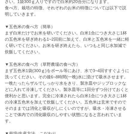
さい。1袋300ｇ入りですので白米約20合分になります。
食べ方、栽培の特徴、それぞれのお米の特徴については以下で説
明していきます。
▼五色米の食べ方（簡単）
まず白米だけでお米を研いでください。白米1合につき大さじ1杯
の五色米を研ぎ終わる1~2回前に加えて、白米と五色米を一緒に軽
く研いでください。お米を研ぎ終えたら、いつもと同じ水加減で
炊飯してください。
▼五色米の食べ方（草野農場の食べ方）
まず五色米1袋(300ｇ)をボール等にあけ、水で3~4回すすぐように
洗ってください。その後6~8時間(一晩)水に浸けて吸水させます。
一晩たったらザルでしっかり水をきり、製氷皿やジップロックな
どに入れて冷凍してください。製氷皿等に1回分ずつ分けておくと
便利かと思います。完全に冷凍されたら白米1合につき大さじ1杯
の冷凍五色米を加えて炊飯してください。五色米は玄米ですので
そのままでは消化と吸収がしにくいのですが、吸水・冷凍させる
ことで体内での消化吸収のしやすい状態になると言われていま
す。
▼栽培/生産方法、こだわり