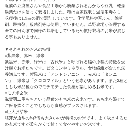
近隣の豆腐屋さんや食品工場から廃棄されるおからや豆乳、乾燥
湯葉だけを使って栽培しました。種は自家採取し温湯消毒をし、
収穫後は1.9㎜の網で選別しています。化学肥料や畜ふん、除草
剤、殺虫剤、殺菌剤等は使用していません。草野農場が管理する
全ての田んぼで同様の栽培をしているため慣行栽培のお米が混じ
る事もありません。
▼それぞれのお米の特徴
○紫黒米、赤米、緑米
紫黒米、赤米、緑米は「古代米」と呼ばれる稲の原種の特徴を受
け継ぐお米たちです。ビタミンやミネラル、食物繊維が含まれ栄
養満点です。紫黒米は「アントシアニン」、赤米は「タンニ
ン」、緑米は「クロロフィル」という色素があります。また3種と
ももち米品種なのでモチモチした食感が楽しめるお米です。
○モチ米玄米
滋賀羽二重もちという品種のもち米の玄米です。もち米を混ぜて
ご飯を炊くことでもちもち食感がプラスされます。
○巨大胚芽米
胚芽が通常の約3倍も大きいのが特徴のお米です。よく吸水するた
め玄米ですが柔らかくて甘くて食べやすいお米です。