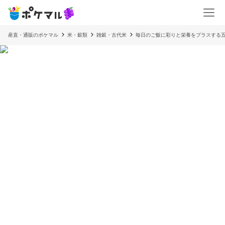
産直・通販のポケマル
米・穀類
雑穀・古代米
毎日のご飯に彩りと栄養をプラスする