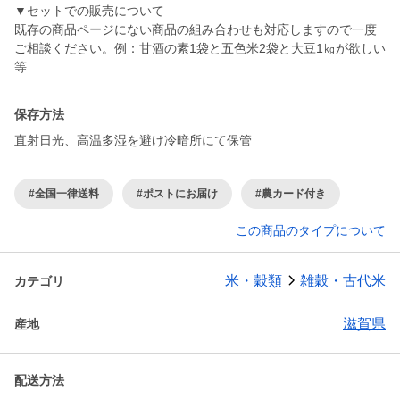
▼セットでの販売について
既存の商品ページにない商品の組み合わせも対応しますので一度
ご相談ください。例：甘酒の素1袋と五色米2袋と大豆1㎏が欲しい
等
保存方法
直射日光、高温多湿を避け冷暗所にて保管
#全国一律送料
#ポストにお届け
#農カード付き
この商品のタイプについて
米・穀類
雑穀・古代米
カテゴリ
滋賀県
産地
配送方法