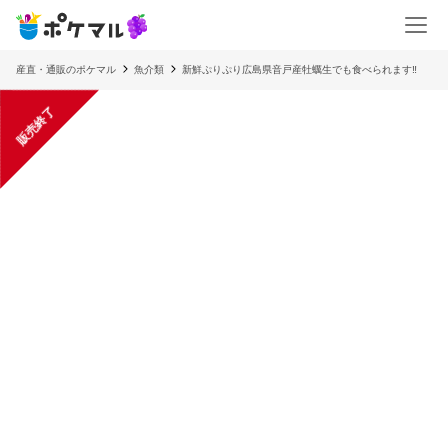
産直・通販のポケマル
魚介類
新鮮ぷりぷり広島県音戸産牡蠣生でも食べられます‼️
販売終了