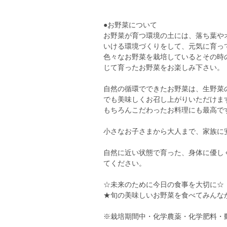
●お野菜について
お野菜が育つ環境の土には、落ち葉や
いける環境づくりをして、元気に育っ
色々なお野菜を栽培しているとその時
じて育ったお野菜をお楽しみ下さい。
自然の循環でできたお野菜は、生野菜
でも美味しくお召し上がりいただけま
もちろんこだわったお料理にも最高で
小さなお子さまから大人まで、家族に
自然に近い状態で育った、身体に優し
てください。
☆未来のために今日の食事を大切に☆
★旬の美味しいお野菜を食べてみんな
※栽培期間中・化学農薬・化学肥料・