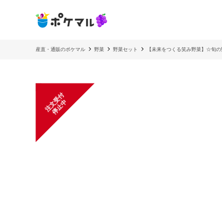
産直・通販のポケマル
野菜
野菜セット
【未来をつくる笑み野菜】☆旬の
注
文
受
付
停
止
中