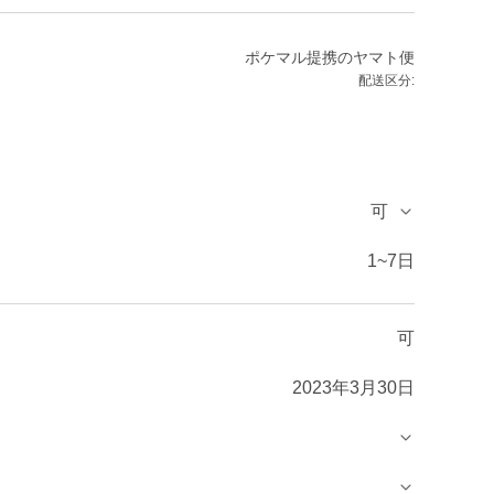
ポケマル提携のヤマト便
配送区分:
可
1~7日
可
2023年3月30日