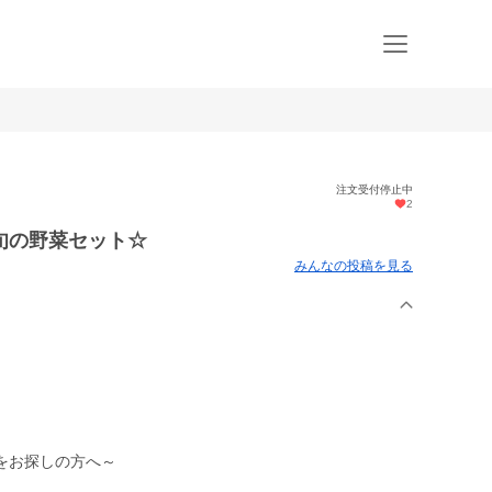
注文受付停止中
2
旬の野菜セット☆
みんなの投稿を見る
をお探しの方へ～