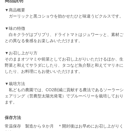
商品説明
▼商品概要
ガーリックと黒コショウを効かせたひと味違うピクルスです。
▼味の特徴
白キクラゲはプリプリ、ドライトマトはジュワーッと、素材ご
との異なる食感をお楽しみいただけます。
▼お召し上がり方
そのままオツマミや前菜としてお召し上がりいただけるほか、生
野菜と和えてサラダにしたり、タコなど魚介類と和えてマリネに
したり、お料理にもお使いいただけます。
▼栽培方法
私どもの農園では、CO2削減に貢献する農法であるソーラーシ
ェアリング（営農型太陽光発電）でブルーベリーを栽培しており
保存方法
常温保存 製造から９か月 ＊開封後はお早めにお召し上がりく