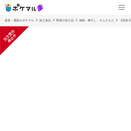
産直・通販のポケマル
加工食品
野菜の加工品
漬物・梅干し・キムチなど
【産直ギ
注
文
受
付
停
止
中