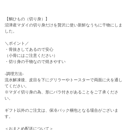
【鯛ひもの（切り身）】
沼津産マダイの切り身だけを贅沢に使い新鮮なうちに干物にしま
した。
＼ポイント／
・骨抜きしてあるので安心
（小骨にはご注意ください）
・切り身の干物なので焼きやすい
-調理方法-
流水解凍後、皮目を下にグリラーやトースターで両面に火を通し
てください。
※マダイ切り身の為、形にバラ付きがあることをご了承くださ
い。
ギフト以外のご注文は、保冷バック梱包となる場合がございま
す。
＜おまとめ配送について＞