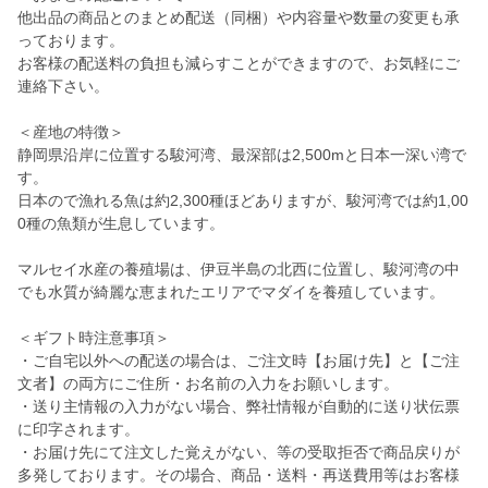
他出品の商品とのまとめ配送（同梱）や内容量や数量の変更も承
っております。
お客様の配送料の負担も減らすことができますので、お気軽にご
連絡下さい。
＜産地の特徴＞
静岡県沿岸に位置する駿河湾、最深部は2,500mと日本一深い湾で
す。
日本ので漁れる魚は約2,300種ほどありますが、駿河湾では約1,00
0種の魚類が生息しています。
マルセイ水産の養殖場は、伊豆半島の北西に位置し、駿河湾の中
でも水質が綺麗な恵まれたエリアでマダイを養殖しています。
＜ギフト時注意事項＞
・ご自宅以外への配送の場合は、ご注文時【お届け先】と【ご注
文者】の両方にご住所・お名前の入力をお願いします。
・送り主情報の入力がない場合、弊社情報が自動的に送り状伝票
に印字されます。
・お届け先にて注文した覚えがない、等の受取拒否で商品戻りが
多発しております。その場合、商品・送料・再送費用等はお客様