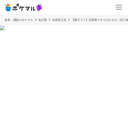
産直・通販のポケマル
魚介類
水産加工品
【夏ギフト】沼津産マダイのひもの（切り身