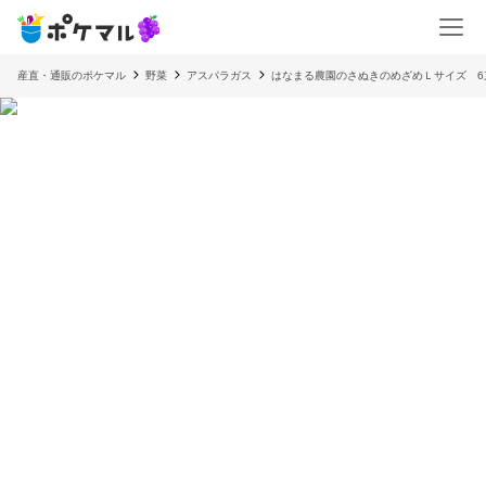
産直・通販のポケマル
野菜
アスパラガス
はなまる農園のさぬきのめざめＬサイズ 