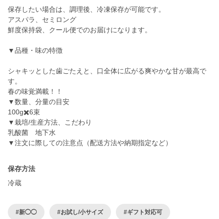
保存したい場合は、調理後、冷凍保存が可能です。
アスパラ、セミロング
鮮度保持袋、クール便でのお届けになります。
▼品種・味の特徴
シャキッとした歯ごたえと、口全体に広がる爽やかな甘が最高で
す。
春の味覚満載！！
▼数量、分量の目安
100g✖️6束
▼栽培/生産方法、こだわり
乳酸菌 地下水
▼注文に際しての注意点（配送方法や納期指定など）
保存方法
冷蔵
#新◯◯
#お試し/小サイズ
#ギフト対応可