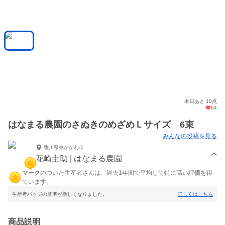
本日あと 10点
64
はなまる農園のさぬきのめざめＬサイズ 6束
みんなの投稿を見る
香川県東かがわ市
花崎圭助 | はなまる農園
マークのついた生産者さんは、過去1年間で平均して特に高い評価を得
ています。
生産者バッジの基準が新しくなりました。
詳しくはこちら
商品説明