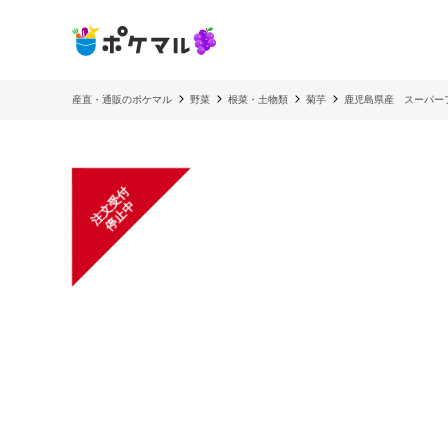
産直・通販のポケマル
野菜
根菜・土物類
菊芋
鹿児島県産 スーパー
注
文
受
付
停
止
中