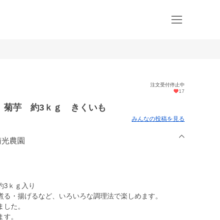
注文受付停止中
17
 菊芋 約3ｋｇ きくいも
みんなの投稿を見る
南光農園
約3ｋｇ入り
煮る・揚げるなど、いろいろな調理法で楽しめます。
ました。
ます。