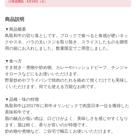
け発送開始：8月18日（火）
商品説明
▼商品概要
鳥取和牛の切り落としです。ブロックで食べると食感が硬いネッ
クやスネ、バラの太いスジを取り除き、スライスしたものを贈答
用の箱にお入れしました。数量限定でご用意しました。
▼食べ方
すき焼き・煮物や炒め物、カレーやハッシュドビーフ、チンジャ
オロースなどにもお使いいただけます。
野菜炒めやフライパンで焼肉のたれを絡めて焼くだけでも美味し
くいただけます。何でも使える万能なお肉です。
▼品種・味の特徴
鳥取和牛は2017年に和牛オリンピックで肉質日本一位を獲得した
美味和牛です。
脂の融点が低い肉は、口どけがよく、美味しさを感じやすくなり
ます。脂は軽く、香りが良いのが特徴です。
炒め物や煮物など、ご自宅で幅広くお使いいただけます。