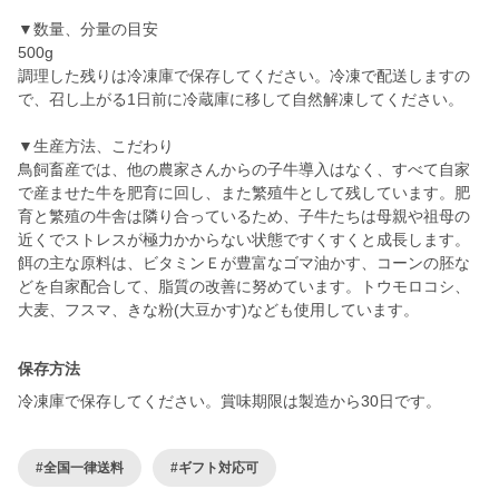
▼数量、分量の目安
500g
調理した残りは冷凍庫で保存してください。冷凍で配送しますの
で、召し上がる1日前に冷蔵庫に移して自然解凍してください。
▼生産方法、こだわり
鳥飼畜産では、他の農家さんからの子牛導入はなく、すべて自家
で産ませた牛を肥育に回し、また繁殖牛として残しています。肥
育と繁殖の牛舎は隣り合っているため、子牛たちは母親や祖母の
近くでストレスが極力かからない状態ですくすくと成長します。
餌の主な原料は、ビタミンＥが豊富なゴマ油かす、コーンの胚な
どを自家配合して、脂質の改善に努めています。トウモロコシ、
保存方法
冷凍庫で保存してください。賞味期限は製造から30日です。
#全国一律送料
#ギフト対応可