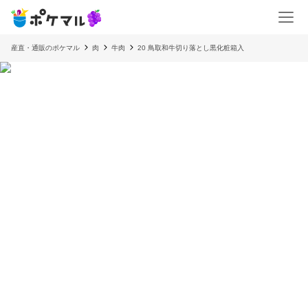
産直・通販のポケマル
肉
牛肉
20 鳥取和牛切り落とし黒化粧箱入