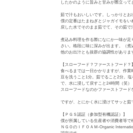
したかのように旨みと甘みが際立って
茹で汁もおいしいです。しっかりとお
僕の定番はたまねぎとジャガイモをい
戻した水でそのまま茹でて、その茹で
煮込み料理を作る際になにか一味が足
さい。格段に味に深みが出ます。（煮
他のお出汁とも抜群の協調性がありま
【スローフード？ファーストフード？
食べるまでは一日かかりますが、作業
豆を洗うこと1分。茹でること2分。塩
で、水に浸して戻すこと24時間（笑）
スローフードなのかファーストフード
ですが、とにかく水に浸けてサッと茹
【ＰＧＳ認証（参加型有機認証）】
僕が所属している生産者や消費者等で構
ＮＧＯのＩＦＯＡＭ-Organic Inte