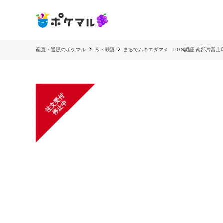
産直・通販のポケマル
米・穀類
まるでムキエダマメ PGS認証 南部片富士印
注
文
受
付
停
止
中