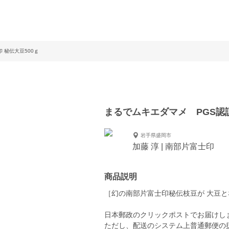
 秘伝大豆500ｇ
まるでムキエダマメ PGS認証
岩手県盛岡市
加藤 淳 | 南部片富士印
商品説明
［幻の南部片富士印秘伝枝豆が 大豆
日本郵政のクリックポストでお届けしま
ただし、配送のシステム上普通郵便の