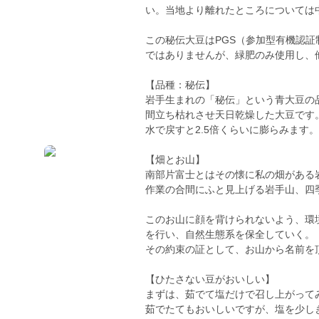
い。当地より離れたところについては
この秘伝大豆はPGS（参加型有機認
ではありませんが、緑肥のみ使用し、
【品種：秘伝】
岩手生まれの「秘伝」という青大豆の
間立ち枯れさせ天日乾燥した大豆です
水で戻すと2.5倍くらいに膨らみます
【畑とお山】
南部片富士とはその懐に私の畑がある
作業の合間にふと見上げる岩手山、四
このお山に顔を背けられないよう、環
を行い、自然生態系を保全していく。
その約束の証として、お山から名前を
【ひたさない豆がおいしい】
まずは、茹でて塩だけで召し上がって
茹でたてもおいしいですが、塩を少し