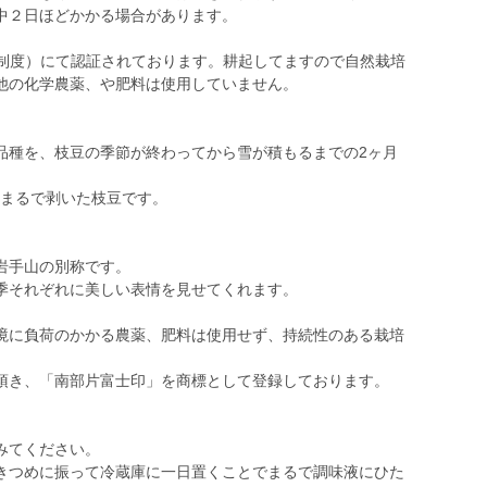
中２日ほどかかる場合があります。
証制度）にて認証されております。耕起してますので自然栽培
他の化学農薬、や肥料は使用していません。
品種を、枝豆の季節が終わってから雪が積もるまでの2ヶ月
。
。まるで剥いた枝豆です。
岩手山の別称です。
季それぞれに美しい表情を見せてくれます。
境に負荷のかかる農薬、肥料は使用せず、持続性のある栽培
頂き、「南部片富士印」を商標として登録しております。
みてください。
きつめに振って冷蔵庫に一日置くことでまるで調味液にひた