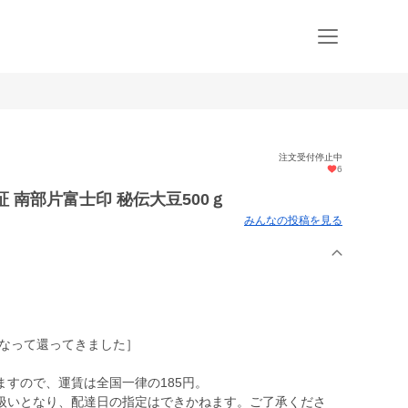
注文受付停止中
6
 南部片富士印 秘伝大豆500ｇ
みんなの投稿を見る
となって還ってきました］
すので、運賃は全国一律の185円。
扱いとなり、配達日の指定はできかねます。ご了承くださ