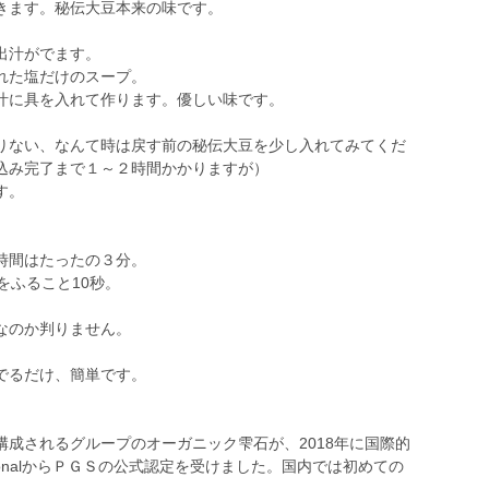
きます。秘伝大豆本来の味です。
出汁がでます。
れた塩だけのスープ。
汁に具を入れて作ります。優しい味です。
りない、なんて時は戻す前の秘伝大豆を少し入れてみてくだ
込み完了まで１～２時間かかりますが）
す。
】
時間はたったの３分。
をふること10秒。
なのか判りません。
でるだけ、簡単です。
成されるグループのオーガニック雫石が、2018年に国際的
rnationalからＰＧＳの公式認定を受けました。国内では初めての