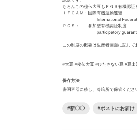
認定です。
ちろんこの秘伝大豆もＰＧＳ有機認証
ＩＦＯＡＭ：国際有機運動連盟
International Federation of
ＰＧＳ： 参加型有機認証制度
participatory guarantee
この制度の概要は生産者画面に記して
#大豆 #秘伝大豆 #ひたさない豆 #
保存方法
密閉容器に移し、冷暗所で保管くださ
#新◯◯
#ポストにお届け