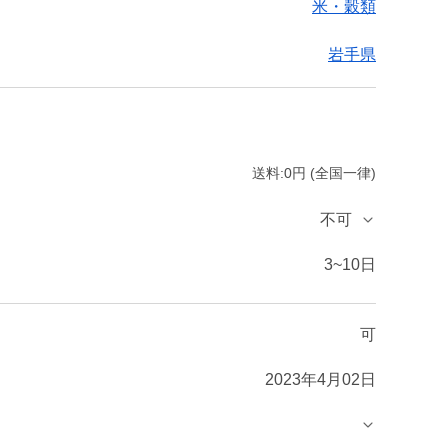
米・穀類
岩手県
送料:0円 (全国一律)
不可
3~10日
可
2023年4月02日