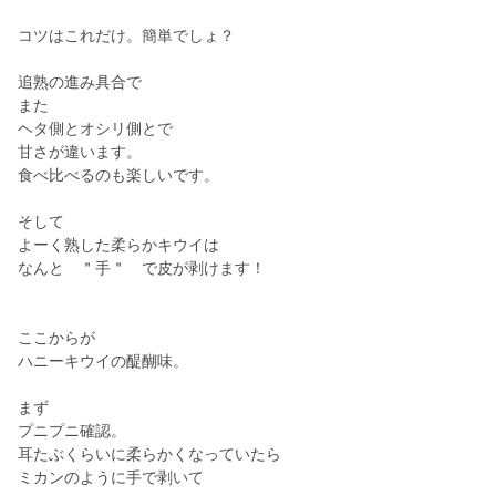
コツはこれだけ。簡単でしょ？
追熟の進み具合で
また
ヘタ側とオシリ側とで
甘さが違います。
食べ比べるのも楽しいです。
そして
よーく熟した柔らかキウイは
なんと ＂手＂ で皮が剥けます！
ここからが
ハニーキウイの醍醐味。
まず
プニプニ確認。
耳たぶくらいに柔らかくなっていたら
ミカンのように手で剥いて