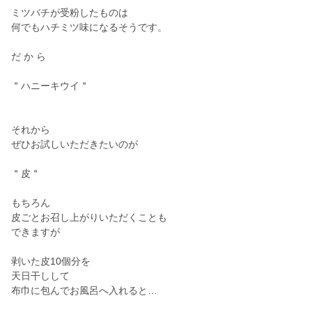
ミツバチが受粉したものは
何でもハチミツ味になるそうです。
だ か ら
＂ハニーキウイ＂
それから
ぜひお試しいただきたいのが
＂皮＂
もちろん
皮ごとお召し上がりいただくことも
できますが
剥いた皮10個分を
天日干しして
布巾に包んでお風呂へ入れると…