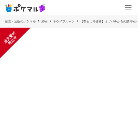
産直・通販のポケマル
果物
キウイフルーツ
【春まつり価格】ミツバチからの贈り物ハ
注
文
受
付
停
止
中