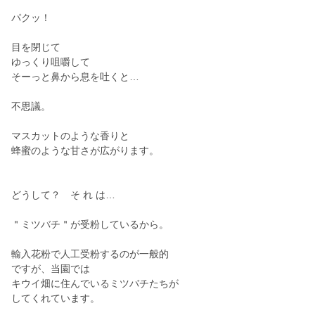
パクッ！
目を閉じて
ゆっくり咀嚼して
そーっと鼻から息を吐くと…
不思議。
マスカットのような香りと
蜂蜜のような甘さが広がります。
どうして？ そ れ は…
＂ミツバチ＂が受粉しているから。
輸入花粉で人工受粉するのが一般的
ですが、当園では
キウイ畑に住んでいるミツバチたちが
してくれています。